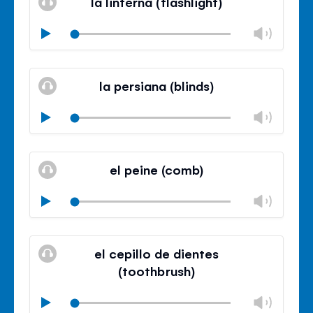
la linterna (flashlight)
panel
Chan
Play
volu
Mute
Clos
volu
la persiana (blinds)
panel
Chan
Play
volu
Mute
Clos
volu
el peine (comb)
panel
Chan
Play
volu
Mute
Clos
volu
el cepillo de dientes
panel
(toothbrush)
Chan
Play