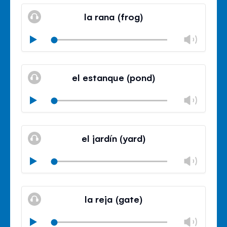
Mute
Clos
volu
la rana (frog)
panel
Chan
Play
volu
Mute
Clos
volu
el estanque (pond)
panel
Chan
Play
volu
Mute
Clos
volu
el jardín (yard)
panel
Chan
Play
volu
Mute
Clos
volu
la reja (gate)
panel
Chan
Play