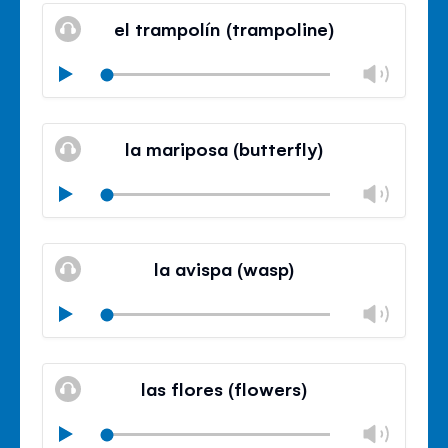
volu
el trampolín (trampoline)
panel
Chan
Play
volu
Mute
Clos
volu
la mariposa (butterfly)
panel
Chan
Play
volu
Mute
Clos
volu
la avispa (wasp)
panel
Chan
Play
volu
Mute
Clos
volu
las flores (flowers)
panel
Chan
Play