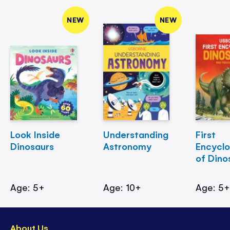
NEW
NEW
Look Inside
Understanding
First
Dinosaurs
Astronomy
Encycl
of Dino
Age: 5+
Age: 10+
Age: 5
About Us