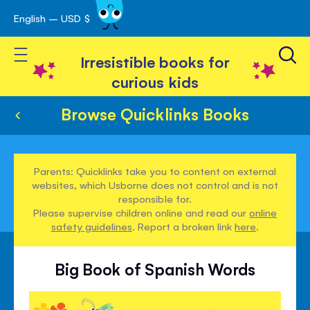
English – USD $
Skip
avigation
to
Toggle Nav
Content
Irresistible books for
curious kids
Browse Quicklinks Books
Parents: Quicklinks take you to content on external
websites, which Usborne does not control and is not
responsible for.
Please supervise children online and read our
online
safety guidelines
. Report a broken link
here
.
Big Book of Spanish Words