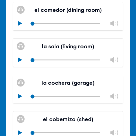
volu
el comedor (dining room)
panel
Chan
Play
volu
Mute
Clos
volu
la sala (living room)
panel
Chan
Play
volu
Mute
Clos
volu
la cochera (garage)
panel
Chan
Play
volu
Mute
Clos
volu
el cobertizo (shed)
panel
Chan
Play