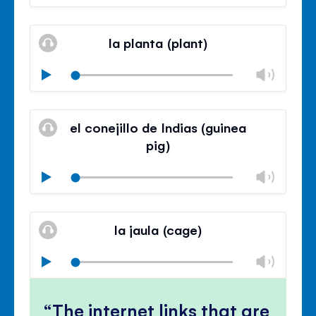
volu
Mute
Clos
volu
la planta (plant)
panel
Chan
Play
volu
Mute
Clos
volu
el conejillo de Indias (guinea
panel
pig)
Chan
Play
volu
Mute
Clos
volu
la jaula (cage)
panel
Chan
Play
volu
Mute
Clos
volu
The internet links that are