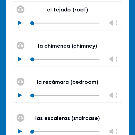
volu
el tejado (roof)
panel
Chan
Play
volu
Mute
Clos
volu
la chimenea (chimney)
panel
Chan
Play
volu
Mute
Clos
volu
la recámara (bedroom)
panel
Chan
Play
volu
Mute
Clos
volu
las escaleras (staircase)
panel
Chan
Play