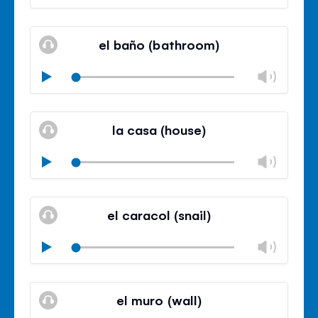
volu
Mute
Clos
volu
el baño (bathroom)
panel
Chan
Play
volu
Mute
Clos
volu
la casa (house)
panel
Chan
Play
volu
Mute
Clos
volu
el caracol (snail)
panel
Chan
Play
volu
Mute
Clos
volu
el muro (wall)
panel