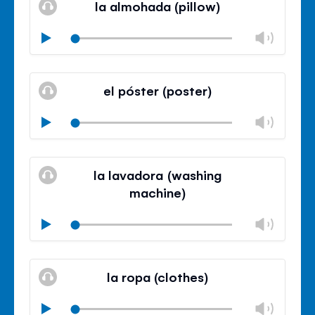
la almohada (pillow)
panel
Chan
Play
volu
Mute
Clos
volu
el póster (poster)
panel
Chan
Play
volu
Mute
Clos
volu
la lavadora (washing
panel
machine)
Chan
Play
volu
Mute
Clos
volu
la ropa (clothes)
panel
Chan
Play