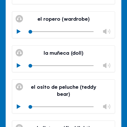
volu
Mute
Clos
volu
el ropero (wardrobe)
panel
Chan
Play
volu
Mute
Clos
volu
la muñeca (doll)
panel
Chan
Play
volu
Mute
Clos
volu
el osito de peluche (teddy
panel
bear)
Chan
Play
volu
Mute
Clos
volu