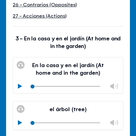
26 - Contrarios (Opposites)
27 - Acciones (Actions)
3 - En la casa y en el jardín (At home and
in the garden)
En la casa y en el jardín (At
home and in the garden)
Chan
Play
volu
Mute
Clos
volu
el árbol (tree)
panel
Chan
Play
volu
Mute
Clos