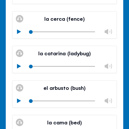
volu
Mute
Clos
volu
la cerca (fence)
panel
Chan
Play
volu
Mute
Clos
volu
la catarina (ladybug)
panel
Chan
Play
volu
Mute
Clos
volu
el arbusto (bush)
panel
Chan
Play
volu
Mute
Clos
volu
la cama (bed)
panel