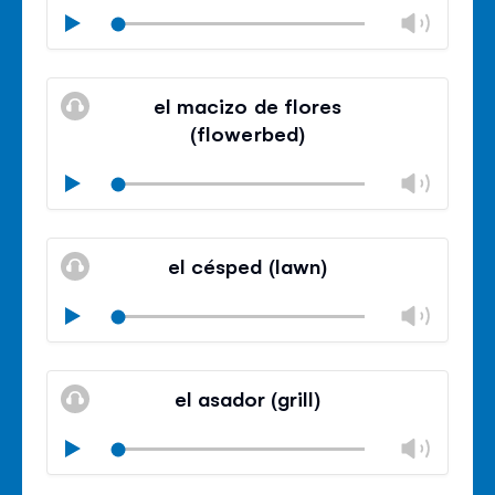
Chan
Play
volu
Mute
Clos
volu
el macizo de flores
panel
(flowerbed)
Chan
Play
volu
Mute
Clos
volu
el césped (lawn)
panel
Chan
Play
volu
Mute
Clos
volu
el asador (grill)
panel
Chan
Play
volu