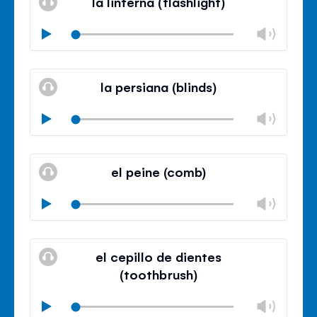
la linterna (flashlight)
panel
Chan
Play
volu
Mute
Clos
volu
la persiana (blinds)
panel
Chan
Play
volu
Mute
Clos
volu
el peine (comb)
panel
Chan
Play
volu
Mute
Clos
volu
el cepillo de dientes
panel
(toothbrush)
Chan
Play