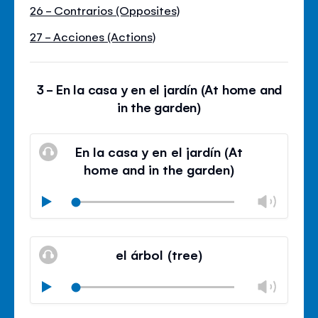
26 - Contrarios (Opposites)
27 - Acciones (Actions)
3 - En la casa y en el jardín (At home and
in the garden)
En la casa y en el jardín (At
home and in the garden)
Chan
Play
volu
Mute
Clos
volu
el árbol (tree)
panel
Chan
Play
volu
Mute
Clos