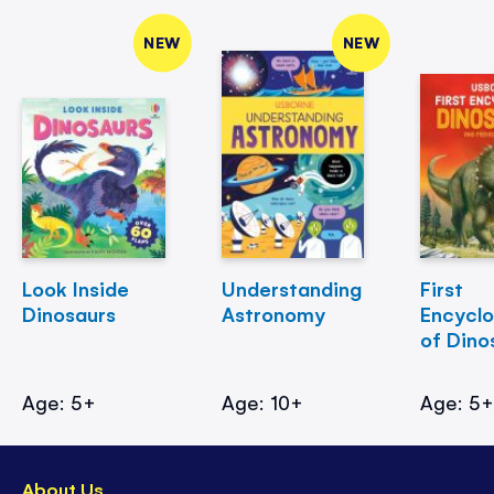
NEW
NEW
Look Inside
Understanding
First
Dinosaurs
Astronomy
Encycl
of Dino
Age: 5+
Age: 10+
Age: 5
About Us