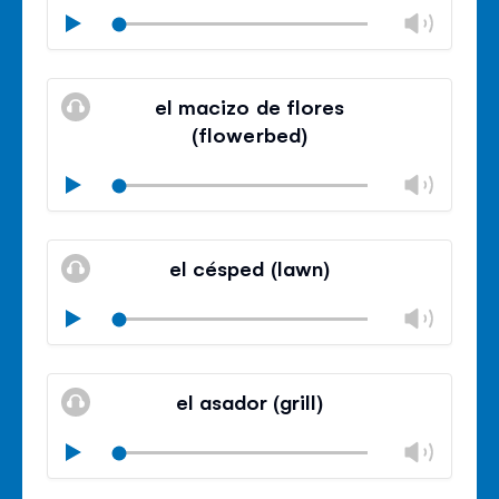
Chan
Play
volu
Mute
Clos
volu
el macizo de flores
panel
(flowerbed)
Chan
Play
volu
Mute
Clos
volu
el césped (lawn)
panel
Chan
Play
volu
Mute
Clos
volu
el asador (grill)
panel
Chan
Play
volu