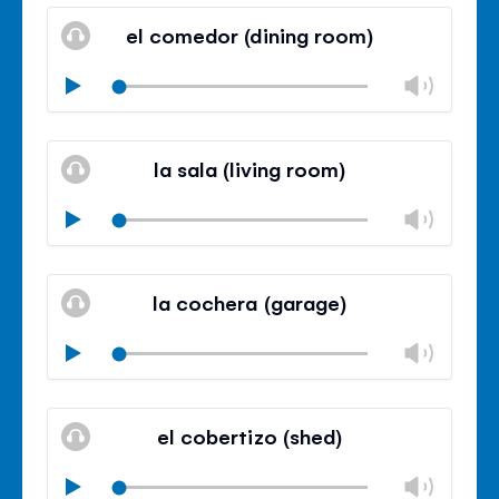
volu
el comedor (dining room)
panel
Chan
Play
volu
Mute
Clos
volu
la sala (living room)
panel
Chan
Play
volu
Mute
Clos
volu
la cochera (garage)
panel
Chan
Play
volu
Mute
Clos
volu
el cobertizo (shed)
panel
Chan
Play