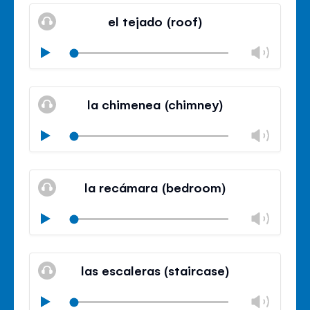
volu
el tejado (roof)
panel
Chan
Play
volu
Mute
Clos
volu
la chimenea (chimney)
panel
Chan
Play
volu
Mute
Clos
volu
la recámara (bedroom)
panel
Chan
Play
volu
Mute
Clos
volu
las escaleras (staircase)
panel
Chan
Play