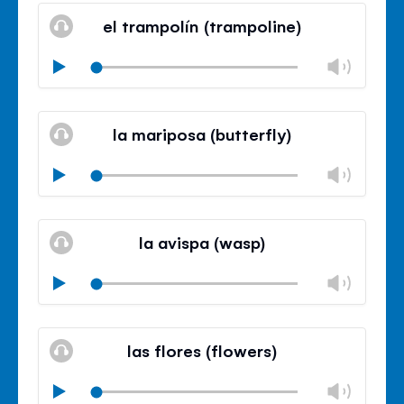
volu
el trampolín (trampoline)
panel
Chan
Play
volu
Mute
Clos
volu
la mariposa (butterfly)
panel
Chan
Play
volu
Mute
Clos
volu
la avispa (wasp)
panel
Chan
Play
volu
Mute
Clos
volu
las flores (flowers)
panel
Chan
Play