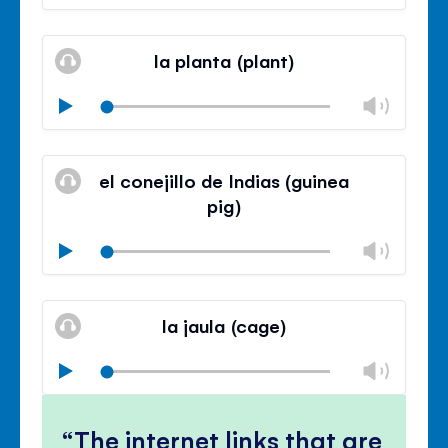
volu
Mute
Clos
volu
la planta (plant)
panel
Chan
Play
volu
Mute
Clos
volu
el conejillo de Indias (guinea
panel
pig)
Chan
Play
volu
Mute
Clos
volu
la jaula (cage)
panel
Chan
Play
volu
Mute
Clos
volu
The internet links that are