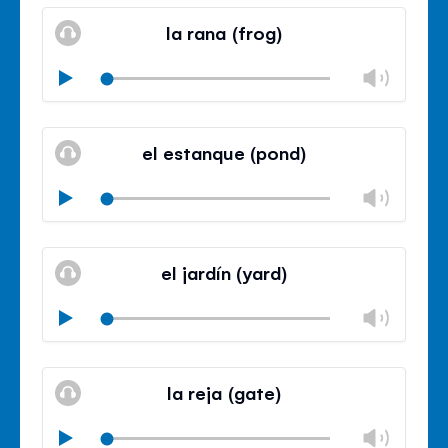
Mute
Clos
volu
la rana (frog)
panel
Chan
Play
volu
Mute
Clos
volu
el estanque (pond)
panel
Chan
Play
volu
Mute
Clos
volu
el jardín (yard)
panel
Chan
Play
volu
Mute
Clos
volu
la reja (gate)
panel
Chan
Play