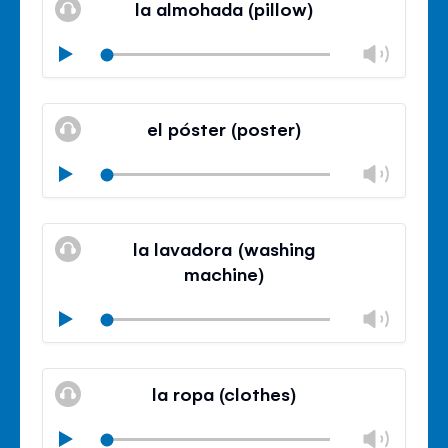
la almohada (pillow)
panel
Chan
Play
volu
Mute
Clos
volu
el póster (poster)
panel
Chan
Play
volu
Mute
Clos
volu
la lavadora (washing
panel
machine)
Chan
Play
volu
Mute
Clos
volu
la ropa (clothes)
panel
Chan
Play