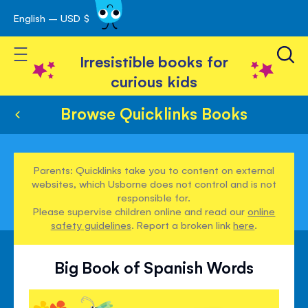
English – USD $
Skip
avigation
to
Toggle Nav
Content
Irresistible books for
curious kids
Browse Quicklinks Books
Parents: Quicklinks take you to content on external
websites, which Usborne does not control and is not
responsible for.
Please supervise children online and read our
online
safety guidelines
. Report a broken link
here
.
Big Book of Spanish Words