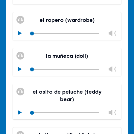
volu
Mute
Clos
volu
el ropero (wardrobe)
panel
Chan
Play
volu
Mute
Clos
volu
la muñeca (doll)
panel
Chan
Play
volu
Mute
Clos
volu
el osito de peluche (teddy
panel
bear)
Chan
Play
volu
Mute
Clos
volu