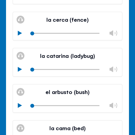
volu
Mute
Clos
volu
la cerca (fence)
panel
Chan
Play
volu
Mute
Clos
volu
la catarina (ladybug)
panel
Chan
Play
volu
Mute
Clos
volu
el arbusto (bush)
panel
Chan
Play
volu
Mute
Clos
volu
la cama (bed)
panel