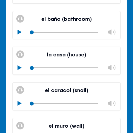
volu
Mute
Clos
volu
el baño (bathroom)
panel
Chan
Play
volu
Mute
Clos
volu
la casa (house)
panel
Chan
Play
volu
Mute
Clos
volu
el caracol (snail)
panel
Chan
Play
volu
Mute
Clos
volu
el muro (wall)
panel