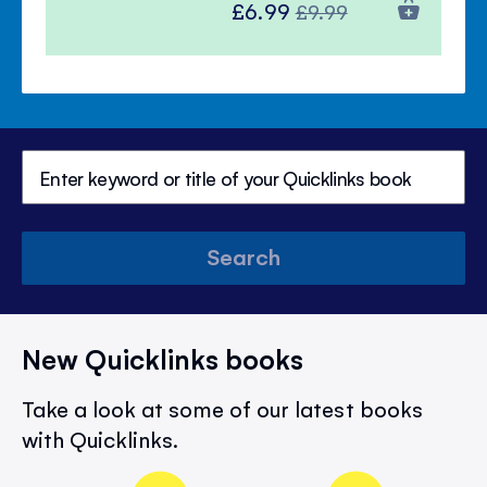
Special
Regular
£6.99
£9.99
Price
Price
Search
New Quicklinks books
Take a look at some of our latest books
with Quicklinks.