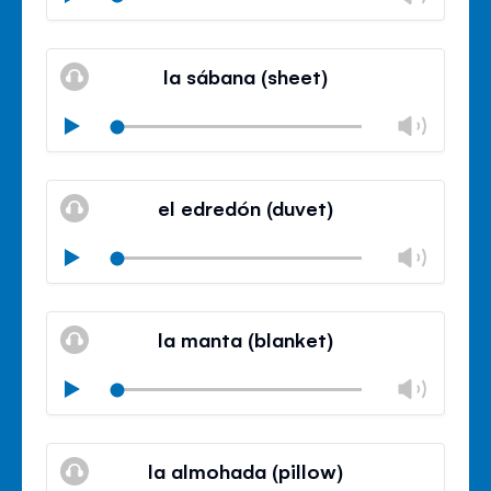
volu
Mute
Clos
volu
la sábana (sheet)
panel
Chan
Play
volu
Mute
Clos
volu
el edredón (duvet)
panel
Chan
Play
volu
Mute
Clos
volu
la manta (blanket)
panel
Chan
Play
volu
Mute
Clos
volu
la almohada (pillow)
panel