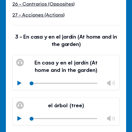
26 - Contrarios (Opposites)
27 - Acciones (Actions)
3 - En casa y en el jardín (At home and in
the garden)
En casa y en el jardín (At
home and in the garden)
Chan
Play
volu
Mute
Clos
volu
el árbol (tree)
panel
Chan
Play
volu
Mute
Clos