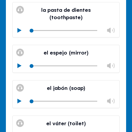
Mute
Clos
volu
la pasta de dientes
panel
(toothpaste)
Chan
Play
volu
Mute
Clos
volu
el espejo (mirror)
panel
Chan
Play
volu
Mute
Clos
volu
el jabón (soap)
panel
Chan
Play
volu
Mute
Clos
volu
el váter (toilet)
panel