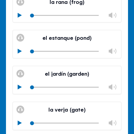
la rana (frog)
panel
Chan
Play
volu
Mute
Clos
volu
el estanque (pond)
panel
Chan
Play
volu
Mute
Clos
volu
el jardín (garden)
panel
Chan
Play
volu
Mute
Clos
volu
la verja (gate)
panel
Chan
Play
volu