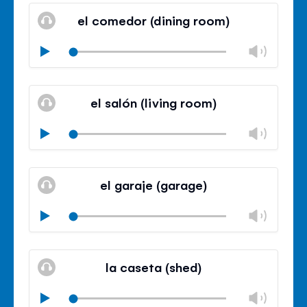
volu
el comedor (dining room)
panel
Chan
Play
volu
Mute
Clos
volu
el salón (living room)
panel
Chan
Play
volu
Mute
Clos
volu
el garaje (garage)
panel
Chan
Play
volu
Mute
Clos
volu
la caseta (shed)
panel
Chan
Play