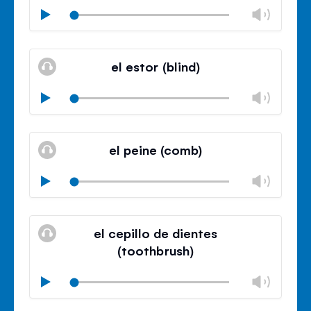
Chan
Play
volu
Mute
Clos
volu
el estor (blind)
panel
Chan
Play
volu
Mute
Clos
volu
el peine (comb)
panel
Chan
Play
volu
Mute
Clos
volu
el cepillo de dientes
panel
(toothbrush)
Chan
Play
volu