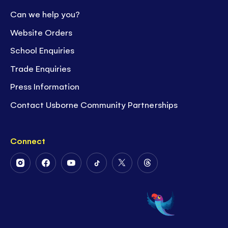
Can we help you?
Website Orders
School Enquiries
Trade Enquiries
Press Information
Contact Usborne Community Partnerships
Connect
Follow
Follow
Follow
Follow
Follow
Follow
Us
Us
Us
Us
Us
Us
on
on
on
on
on
on
Instagram
Facebook
Youtube
Tiktok
Twitter
Threads