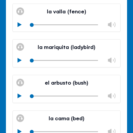
Mute
Clos
volu
la valla (fence)
panel
Chan
Play
volu
Mute
Clos
volu
la mariquita (ladybird)
panel
Chan
Play
volu
Mute
Clos
volu
el arbusto (bush)
panel
Chan
Play
volu
Mute
Clos
volu
la cama (bed)
panel
Chan
Play