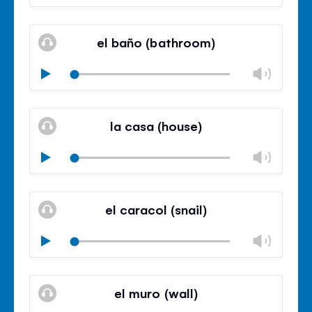
volu
Mute
Clos
volu
el baño (bathroom)
panel
Chan
Play
volu
Mute
Clos
volu
la casa (house)
panel
Chan
Play
volu
Mute
Clos
volu
el caracol (snail)
panel
Chan
Play
volu
Mute
Clos
volu
el muro (wall)
panel