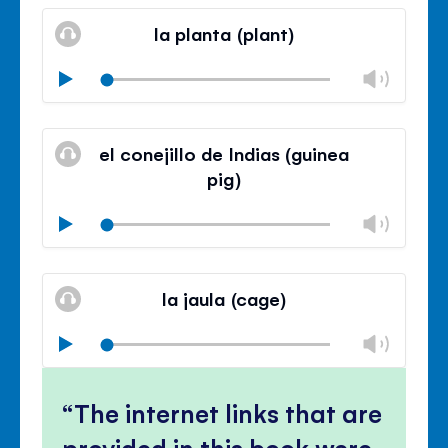
Mute
Clos
volu
la planta (plant)
panel
Chan
Play
volu
Mute
Clos
volu
el conejillo de Indias (guinea
panel
pig)
Chan
Play
volu
Mute
Clos
volu
la jaula (cage)
panel
Chan
Play
volu
Mute
Clos
volu
The internet links that are
panel
provided in this book were