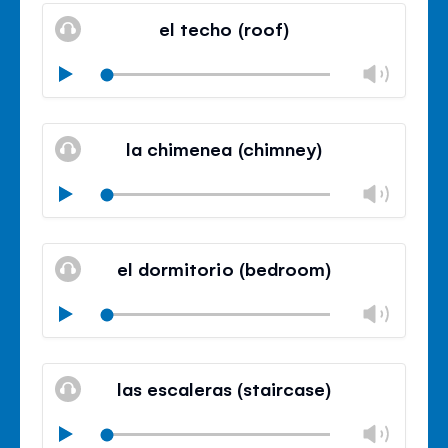
volu
el techo (roof)
panel
Chan
Play
volu
Mute
Clos
volu
la chimenea (chimney)
panel
Chan
Play
volu
Mute
Clos
volu
el dormitorio (bedroom)
panel
Chan
Play
volu
Mute
Clos
volu
las escaleras (staircase)
panel
Chan
Play