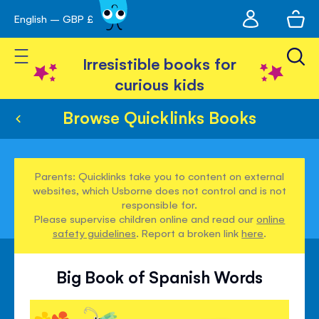
My
English – GBP £
Skip
avigation
account
to
Toggle Nav
Content
Irresistible books for
curious kids
Browse Quicklinks Books
Parents: Quicklinks take you to content on external
websites, which Usborne does not control and is not
responsible for.
Please supervise children online and read our
online
safety guidelines
. Report a broken link
here
.
Big Book of Spanish Words