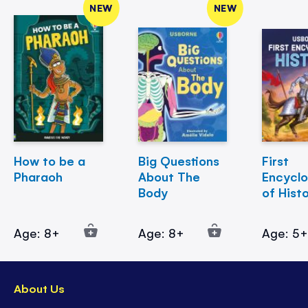
NEW
NEW
How to be a
Big Questions
First
Pharaoh
About The
Encycl
Body
of Hist
Age: 8+
Age: 8+
Age: 5
About Us