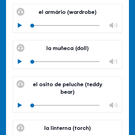
Mute
Clos
volu
el armário (wardrobe)
panel
Chan
Play
volu
Mute
Clos
volu
la muñeca (doll)
panel
Chan
Play
volu
Mute
Clos
volu
el osito de peluche (teddy
panel
bear)
Chan
Play
volu
Mute
Clos
volu
la linterna (torch)
panel