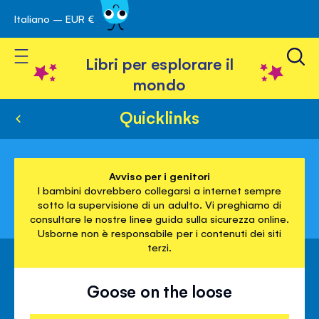
Italiano – EUR €
Skip
a navigazione
to
Toggle Nav
Content
Libri per esplorare il
mondo
Quicklinks
Avviso per i genitori
I bambini dovrebbero collegarsi a internet sempre
sotto la supervisione di un adulto. Vi preghiamo di
consultare le nostre linee guida sulla sicurezza online.
Usborne non è responsabile per i contenuti dei siti
terzi.
Goose on the loose