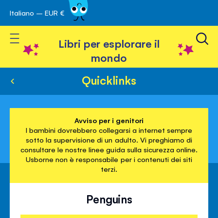
Italiano – EUR €
Skip
a navigazione
to
Toggle Nav
Content
Libri per esplorare il
mondo
Quicklinks
Avviso per i genitori
I bambini dovrebbero collegarsi a internet sempre
sotto la supervisione di un adulto. Vi preghiamo di
consultare le nostre linee guida sulla sicurezza online.
Usborne non è responsabile per i contenuti dei siti
terzi.
Penguins