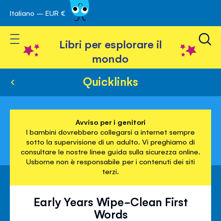
Italiano – EUR €
Skip
a navigazione
to
Toggle Nav
Content
Libri per esplorare il
mondo
Quicklinks
Avviso per i genitori
I bambini dovrebbero collegarsi a internet sempre
sotto la supervisione di un adulto. Vi preghiamo di
consultare le nostre linee guida sulla sicurezza online.
Usborne non è responsabile per i contenuti dei siti
terzi.
Early Years Wipe-Clean First
Words