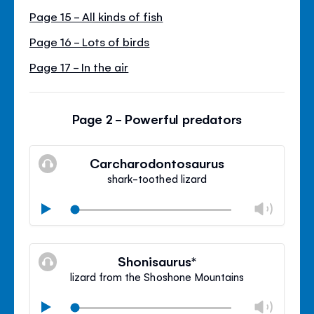
Page 15 - All kinds of fish
Page 16 - Lots of birds
Page 17 - In the air
Page 2 - Powerful predators
Carcharodontosaurus
shark-toothed lizard
Camb
Play
libro
Silenzioso
Clos
volu
Shonisaurus*
panel
lizard from the Shoshone Mountains
Camb
Play