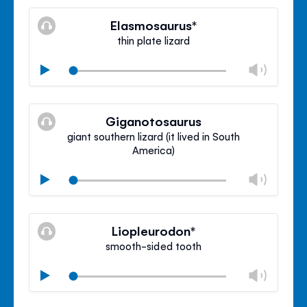
Silenzioso
Clos
volu
Elasmosaurus*
panel
thin plate lizard
Camb
Play
libro
Silenzioso
Clos
volu
Giganotosaurus
panel
giant southern lizard (it lived in South
America)
Camb
Play
libro
Silenzioso
Clos
volu
Liopleurodon*
panel
smooth-sided tooth
Camb
Play
libro
Silenzioso
Clos