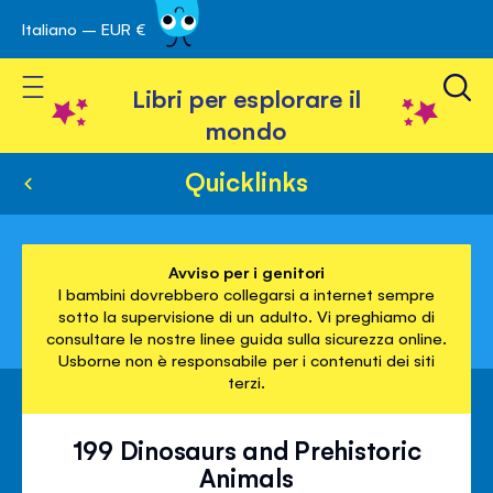
Italiano – EUR €
Skip
a navigazione
to
Toggle Nav
Content
Libri per esplorare il
mondo
Quicklinks
Avviso per i genitori
I bambini dovrebbero collegarsi a internet sempre
sotto la supervisione di un adulto. Vi preghiamo di
consultare le nostre linee guida sulla sicurezza online.
Usborne non è responsabile per i contenuti dei siti
terzi.
199 Dinosaurs and Prehistoric
Animals