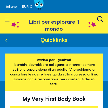
Italiano – EUR €
Skip
a navigazione
to
Toggle Nav
Content
Libri per esplorare il
mondo
Quicklinks
Avviso per i genitori
I bambini dovrebbero collegarsi a internet sempre
sotto la supervisione di un adulto. Vi preghiamo di
consultare le nostre linee guida sulla sicurezza online.
Usborne non è responsabile per i contenuti dei siti
terzi.
My Very First Body Book