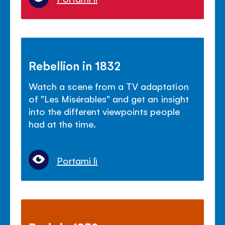
Rebellion in 1832
Watch a scene from a TV adaptation
of "Les Mis
é
rables" and get an insight
into the different viewpoints people
had at the time.
Portami lì