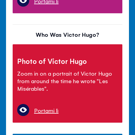
Portami lì
Who Was Victor Hugo?
Photo of Victor Hugo
Zoom in on a portrait of Victor Hugo
from around the time he wrote "Les
Mis
é
rables".
Portami lì