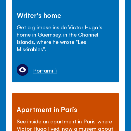
Writer's home
Get a glimpse inside Victor Hugo's
home in Guernsey, in the Channel
Islands, where he wrote "Les
Mis
é
rables".
Portami lì
Apartment in Paris
See inside an apartment in Paris where
Victor Hugo lived, now a musem about