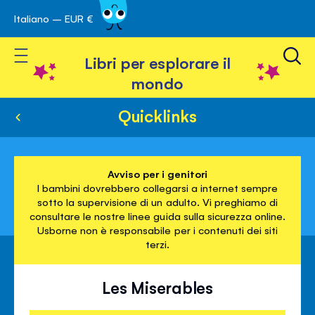
Italiano – EUR €
Skip
a navigazione
to
Toggle Nav
Content
Libri per esplorare il
mondo
Quicklinks
Avviso per i genitori
I bambini dovrebbero collegarsi a internet sempre
sotto la supervisione di un adulto. Vi preghiamo di
consultare le nostre linee guida sulla sicurezza online.
Usborne non è responsabile per i contenuti dei siti
terzi.
Les Miserables