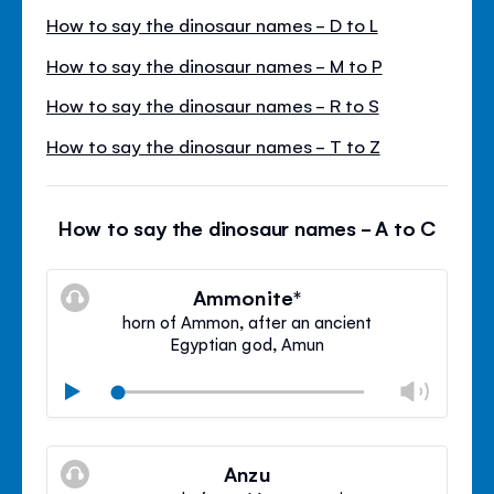
How to say the dinosaur names - D to L
How to say the dinosaur names - M to P
How to say the dinosaur names - R to S
How to say the dinosaur names - T to Z
How to say the dinosaur names - A to C
Ammonite*
horn of Ammon, after an ancient
Egyptian god, Amun
Camb
Play
libro
Silenzioso
Clos
volu
Anzu
panel