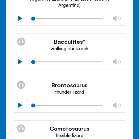
Argentina)
Camb
Play
libro
Silenzioso
Clos
volu
Bacculites*
panel
walking stick rock
Camb
Play
libro
Silenzioso
Clos
volu
Brontosaurus
panel
thunder lizard
Camb
Play
libro
Silenzioso
Clos
volu
Camptosaurus
panel
flexible lizard