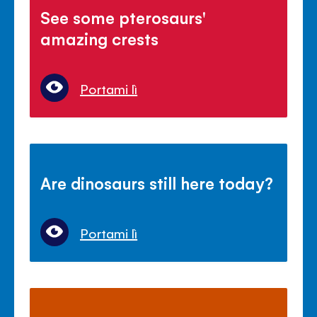
See some pterosaurs'
amazing crests
Portami lì
Are dinosaurs still here today?
Portami lì