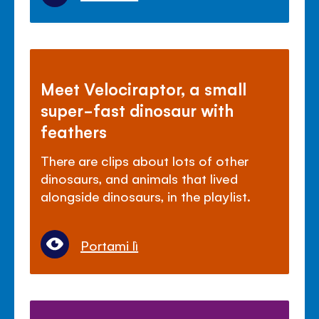
Meet Velociraptor, a small
super-fast dinosaur with
feathers
There are clips about lots of other
dinosaurs, and animals that lived
alongside dinosaurs, in the playlist.
Portami lì