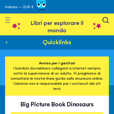
Italiano – EUR €
Skip
a navigazione
to
Toggle Nav
Content
Libri per esplorare il
mondo
Quicklinks
Avviso per i genitori
I bambini dovrebbero collegarsi a internet sempre
sotto la supervisione di un adulto. Vi preghiamo di
consultare le nostre linee guida sulla sicurezza online.
Usborne non è responsabile per i contenuti dei siti
terzi.
Big Picture Book Dinosaurs