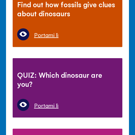
Find out how fossils give clues
about dinosaurs
Portami lì
QUIZ: Which dinosaur are
you?
Portami lì