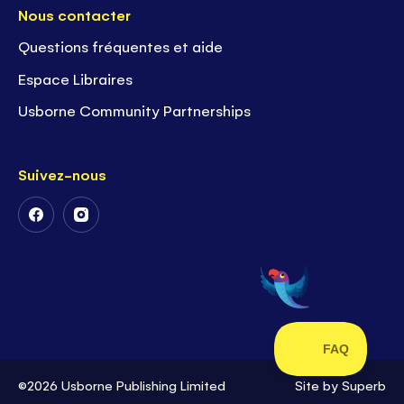
Nous contacter
Questions fréquentes et aide
Espace Libraires
Usborne Community Partnerships
Suivez-nous
Suivez-
Suivez-
nous
nous
sur
sur
Facebook
Instagram
©2026 Usborne Publishing Limited
Site by
Superb