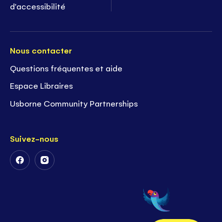
d'accessibilité
Nous contacter
Questions fréquentes et aide
Espace Libraires
Usborne Community Partnerships
Suivez-nous
Suivez-
Suivez-
nous
nous
sur
sur
Facebook
Instagram