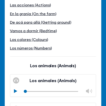
Las acciones (Actions)
En la granja (On the farm)
De acá para allá (Getting around)
Vamos a dormir (Bedtime)
Los colores (Colours)
Los números (Numbers)
Los animales (Animals)
Los animales (Animals)
Modif
Play
le
Mode
volu
Ferm