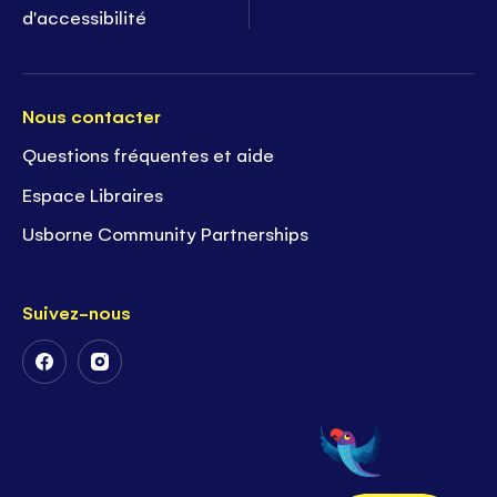
d'accessibilité
Nous contacter
Questions fréquentes et aide
Espace Libraires
Usborne Community Partnerships
Suivez-nous
Suivez-
Suivez-
nous
nous
sur
sur
Facebook
Instagram