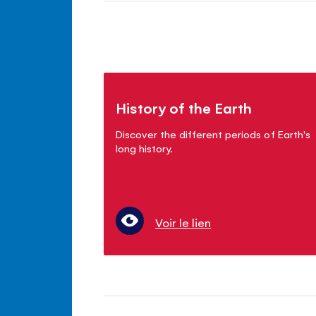
History of the Earth
Discover the different periods of Earth's
long history.
Voir le lien