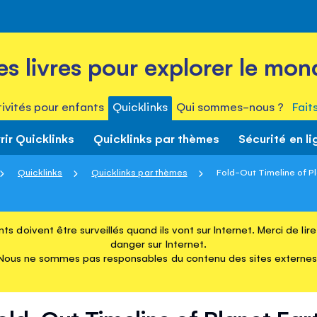
es livres pour explorer le mon
ivités pour enfants
Quicklinks
Qui sommes-nous ?
Fait
ir Quicklinks
Quicklinks par thèmes
Sécurité en li
Quicklinks
Quicklinks par thèmes
Fold-Out Timeline of Pl
ts doivent être surveillés quand ils vont sur Internet. Merci de li
danger sur Internet.
Nous ne sommes pas responsables du contenu des sites externes