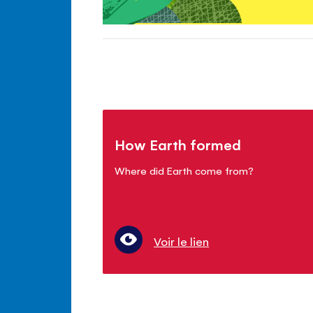
How Earth formed
Where did Earth come from?
Voir le lien