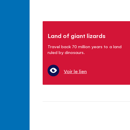
Land of giant lizards
Travel back 70 million years to a land
ruled by dinosaurs.
Voir le lien