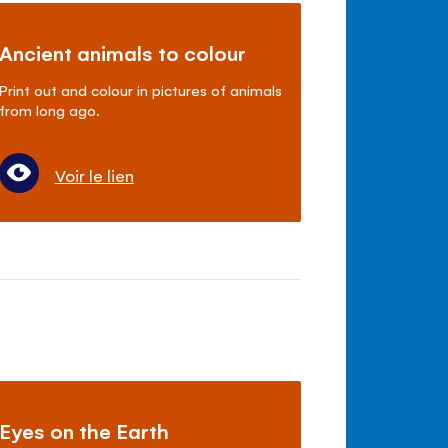
Ancient animals to colour
Print out and colour in pictures of animals
from long ago.
Voir le lien
Eyes on the Earth