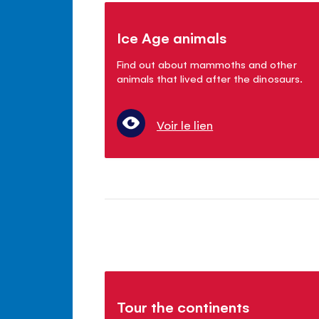
Ice Age animals
Find out about mammoths and other
animals that lived after the dinosaurs.
Voir le lien
Tour the continents