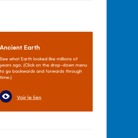
Ancient Earth
See what Earth looked like millions of
years ago. (Click on the drop-down menu
to go backwards and forwards through
time.)
Voir le lien