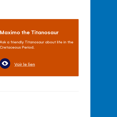
Maximo the Titanosaur
Ask a friendly Titanosaur about life in the
Cretaceous Period.
Voir le lien