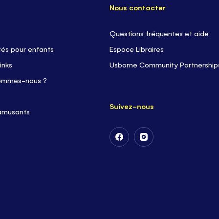
Nous contacter
Questions fréquentes et aide
tés pour enfants
Espace Libraires
inks
Usborne Community Partnership
ommes-nous ?
Suivez-nous
 amusants
Suivez-
Suivez-
nous
nous
sur
sur
Facebook
Instagram