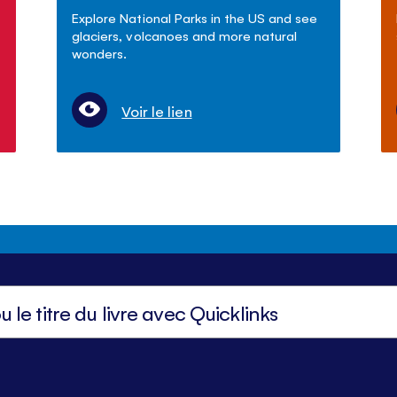
Explore National Parks in the US and see
glaciers, volcanoes and more natural
wonders.
Voir le lien