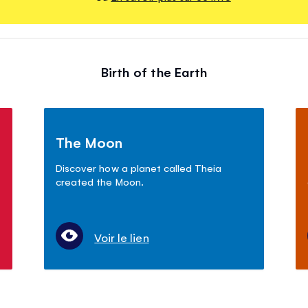
Birth of the Earth
The Moon
Discover how a planet called Theia
created the Moon.
Voir le lien