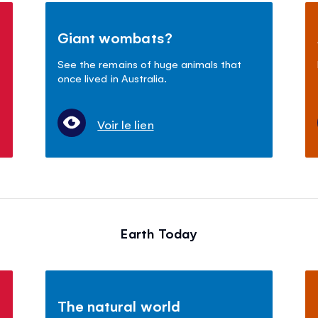
Giant wombats?
See the remains of huge animals that
once lived in Australia.
Voir le lien
Earth Today
The natural world