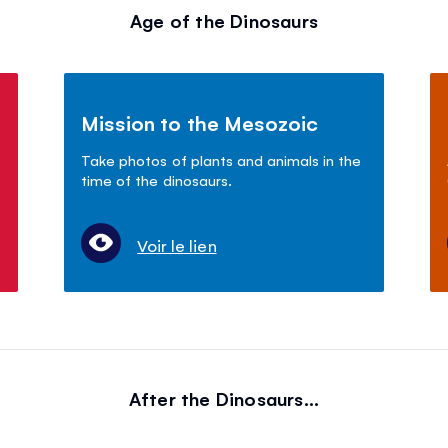
Age of the Dinosaurs
Mission to the Mesozoic
Take photos of plants and animals in the
time of the dinosaurs.
Voir le lien
After the Dinosaurs...