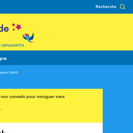
Recherche
de
s amusants
gne
anet Earth
re nos conseils pour naviguer sans
.