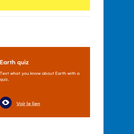
Earth quiz
Test what you know about Earth with a
quiz.
Voir le lien