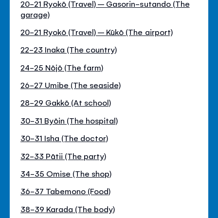
20-21 Ryokō (Travel) – Gasorin-sutando (The
garage)
20-21 Ryokō (Travel) – Kūkō (The airport)
22-23 Inaka (The country)
24-25 Nōjō (The farm)
26-27 Umibe (The seaside)
28-29 Gakkō (At school)
30-31 Byōin (The hospital)
30-31 Isha (The doctor)
32-33 Pātii (The party)
34-35 Omise (The shop)
36-37 Tabemono (Food)
38-39 Karada (The body)