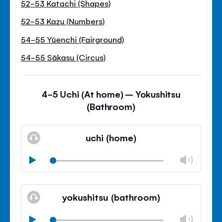
52-53 Katachi (Shapes)
52-53 Kazu (Numbers)
54-55 Yūenchi (Fairground)
54-55 Sākasu (Circus)
4-5 Uchi (At home) – Yokushitsu
(Bathroom)
uchi (home)
Modif
Play
le
Mode
volu
Ferm
silencieux
le
yokushitsu (bathroom)
contr
du
Modif
Play