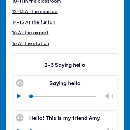
10-11 In the classroom
12-13 At the seaside
14-15 At the funfair
16 At the airport
16 At the station
2-3 Saying hello
Saying hello
Modif
Play
le
Mode
volu
Ferm
silencieux
le
Hello! This is my friend Amy.
contr
du