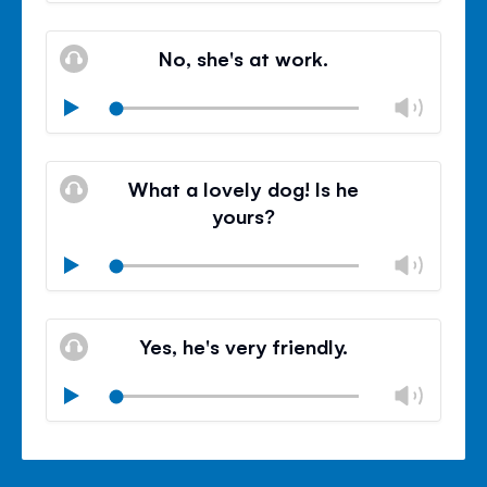
Mode
volu
Ferm
silencieux
le
No, she's at work.
contr
du
Modif
Play
volu
le
Mode
volu
Ferm
silencieux
le
What a lovely dog! Is he
contr
yours?
du
volu
Modif
Play
le
Mode
volu
Ferm
silencieux
le
Yes, he's very friendly.
contr
du
Modif
Play
volu
le
Mode
volu
Ferm
silencieux
le