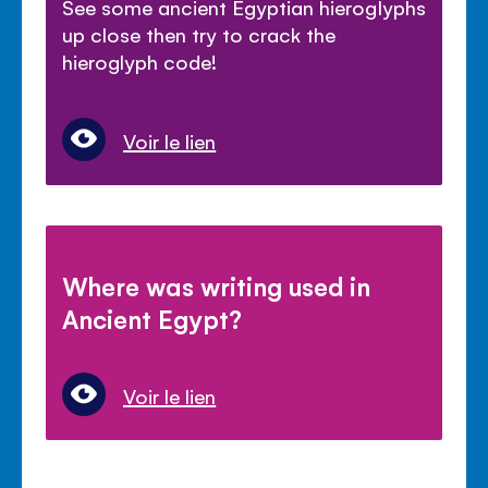
See some ancient Egyptian hieroglyphs
up close then try to crack the
hieroglyph code!
Voir le lien
Where was writing used in
Ancient Egypt?
Voir le lien