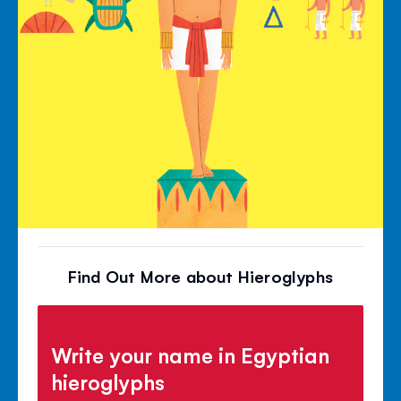
Find Out More about Hieroglyphs
Write your name in Egyptian
hieroglyphs