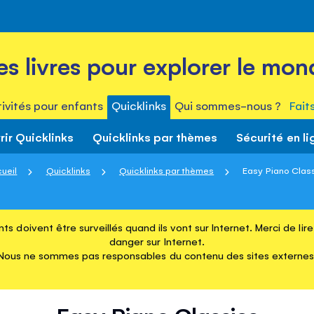
es livres pour explorer le mon
ivités pour enfants
Quicklinks
Qui sommes-nous ?
Fait
ir Quicklinks
Quicklinks par thèmes
Sécurité en li
ueil
Quicklinks
Quicklinks par thèmes
Easy Piano Clas
ts doivent être surveillés quand ils vont sur Internet. Merci de li
danger sur Internet.
Nous ne sommes pas responsables du contenu des sites externes