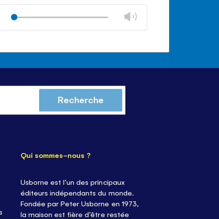
Modifier
Play
le
Mode
volume
Fermer
silencieux
le
contrôle
du
volume
Recherche
Qui sommes-nous ?
Usborne est l’un des principaux
éditeurs indépendants du monde.
Fondée par Peter Usborne en 1973,
s
la maison est fière d’être restée