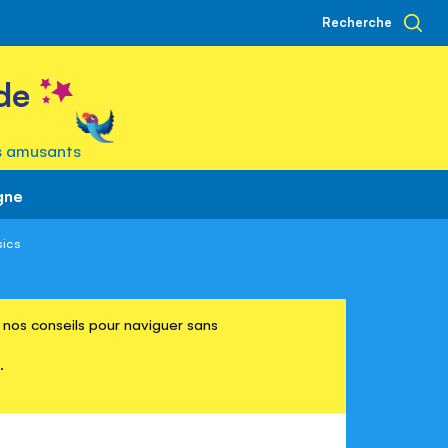
Recherche
de
s amusants
gne
sics
re nos conseils pour naviguer sans
.