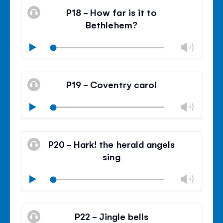
silencieux
le
P18 - How far is it to
contr
Bethlehem?
du
volu
Modif
Play
le
Mode
volu
Ferm
silencieux
le
P19 - Coventry carol
contr
du
Modif
Play
volu
le
Mode
volu
Ferm
silencieux
le
P20 - Hark! the herald angels
contr
sing
du
volu
Modif
Play
le
Mode
volu
Ferm
silencieux
le
P22 - Jingle bells
contr