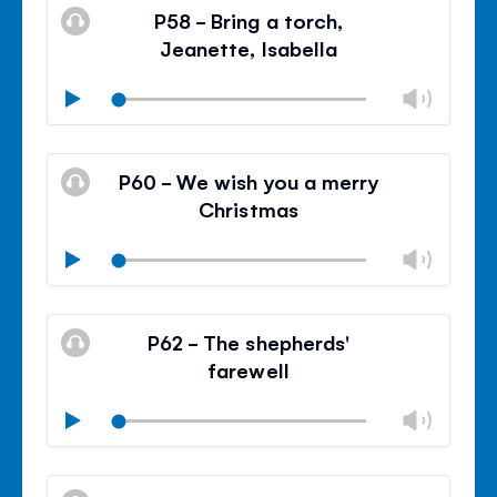
silencieux
le
P58 - Bring a torch,
contr
Jeanette, Isabella
du
volu
Modif
Play
le
Mode
volu
Ferm
silencieux
le
P60 - We wish you a merry
contr
Christmas
du
volu
Modif
Play
le
Mode
volu
Ferm
silencieux
le
P62 - The shepherds'
contr
farewell
du
volu
Modif
Play
le
Mode
volu
Ferm
silencieux
le