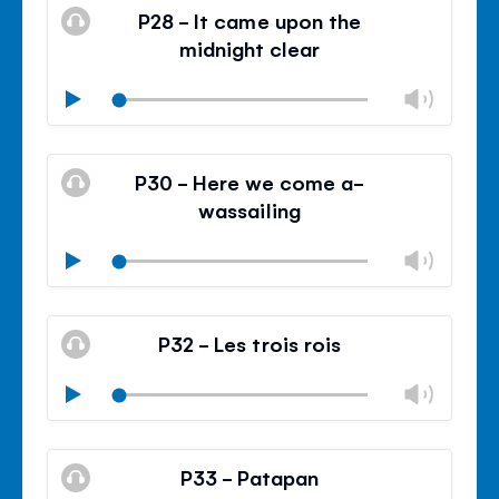
silencieux
le
P28 - It came upon the
contr
midnight clear
du
volu
Modif
Play
le
Mode
volu
Ferm
silencieux
le
P30 - Here we come a-
contr
wassailing
du
volu
Modif
Play
le
Mode
volu
Ferm
silencieux
le
P32 - Les trois rois
contr
du
Modif
Play
volu
le
Mode
volu
Ferm
silencieux
le
P33 - Patapan
contr