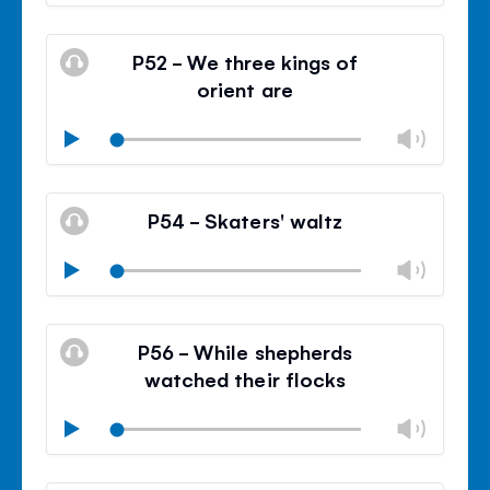
le
Mode
volu
Ferm
silencieux
le
P52 - We three kings of
contr
orient are
du
volu
Modif
Play
le
Mode
volu
Ferm
silencieux
le
P54 - Skaters' waltz
contr
du
Modif
Play
volu
le
Mode
volu
Ferm
silencieux
le
P56 - While shepherds
contr
watched their flocks
du
volu
Modif
Play
le
Mode
volu
Ferm