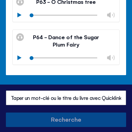
P63 - O Christmas tree
contr
du
Modif
Play
volu
le
Mode
volu
Ferm
silencieux
le
P64 - Dance of the Sugar
contr
Plum Fairy
du
volu
Modif
Play
le
Mode
volu
Ferm
silencieux
le
contr
du
volu
Recherche