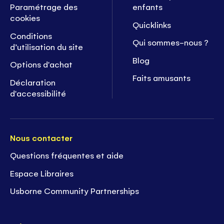
Paramétrage des
enfants
cookies
Quicklinks
Conditions
Qui sommes-nous ?
d’utilisation du site
Blog
Options d'achat
Faits amusants
Déclaration
d'accessibilité
Nous contacter
Questions fréquentes et aide
Espace Libraires
Usborne Community Partnerships