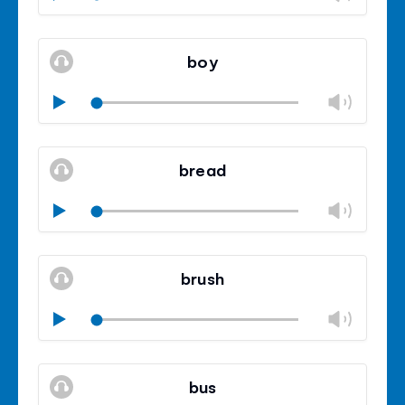
volu
le
Mode
volu
Ferm
silencieux
le
boy
contr
du
Modif
Play
volu
le
Mode
volu
Ferm
silencieux
le
bread
contr
du
Modif
Play
volu
le
Mode
volu
Ferm
silencieux
le
brush
contr
du
Modif
Play
volu
le
Mode
volu
Ferm
silencieux
le
bus
contr