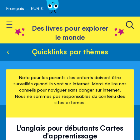
Français – EUR €
Skip
avigation
to
Toggle Nav
Content
Des livres pour explorer
le monde
Quicklinks par thèmes
Note pour les parents : les enfants doivent être
surveillés quand ils vont sur Internet. Merci de lire nos
conseils pour naviguer sans danger sur Internet.
Nous ne sommes pas responsables du contenu des
sites externes.
L'anglais pour débutants Cartes
d'apprentissage