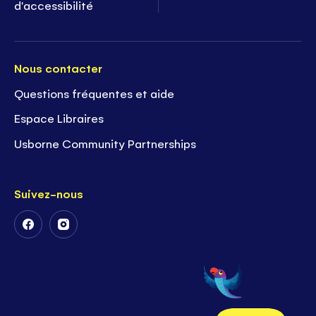
d'accessibilité
Nous contacter
Questions fréquentes et aide
Espace Libraires
Usborne Community Partnerships
Suivez-nous
Suivez-
Suivez-
nous
nous
sur
sur
Facebook
Instagram