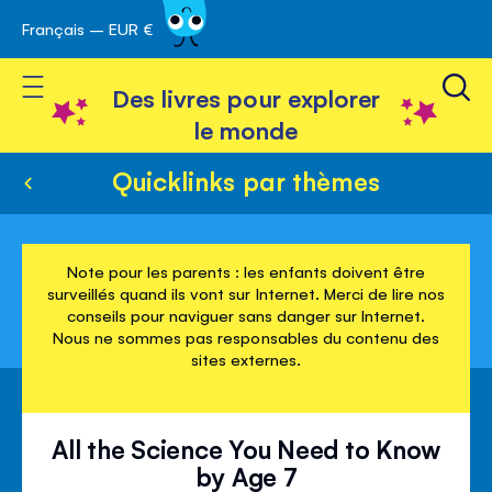
Français – EUR €
Skip
avigation
to
Toggle Nav
Content
Des livres pour explorer
le monde
Quicklinks par thèmes
Note pour les parents : les enfants doivent être
surveillés quand ils vont sur Internet. Merci de lire nos
conseils pour naviguer sans danger sur Internet.
Nous ne sommes pas responsables du contenu des
sites externes.
All the Science You Need to Know
by Age 7