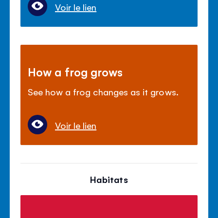
Voir le lien
How a frog grows
See how a frog changes as it grows.
Voir le lien
Habitats