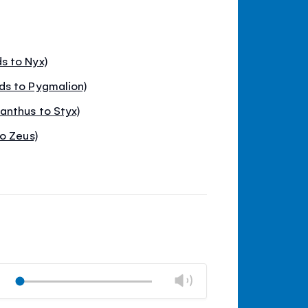
s to Nyx)
ds to Pygmalion)
nthus to Styx)
o Zeus)
Modifier
Play
le