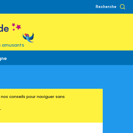
Recherche
de
s amusants
gne
re nos conseils pour naviguer sans
.