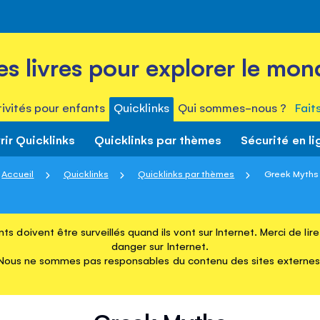
es livres pour explorer le mon
ivités pour enfants
Quicklinks
Qui sommes-nous ?
Fait
ir Quicklinks
Quicklinks par thèmes
Sécurité en li
Accueil
Quicklinks
Quicklinks par thèmes
Greek Myths
ts doivent être surveillés quand ils vont sur Internet. Merci de li
danger sur Internet.
Nous ne sommes pas responsables du contenu des sites externes