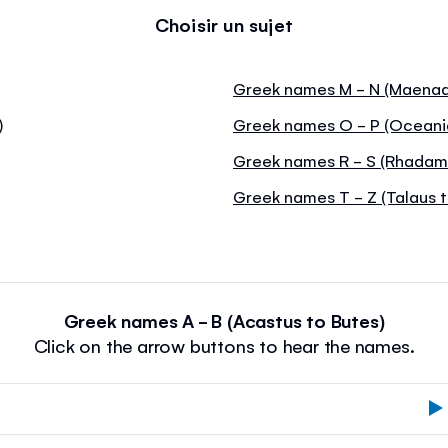
Choisir un sujet
Greek names M - N (Maenad
)
Greek names O - P (Oceani
Greek names R - S (Rhadama
Greek names T - Z (Talaus t
Greek names A - B (Acastus to Butes)
Click on the arrow buttons to hear the names.