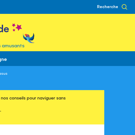
Recherche
de
s amusants
gne
asus
re nos conseils pour naviguer sans
.