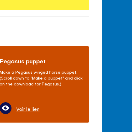
Pegasus puppet
Make a Pegasus winged horse puppet.
(Scroll down to "Make a puppet" and click
on the download for Pegasus.)
Voir le lien