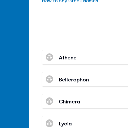
How to Say Greek Names
Athene
Bellerophon
Chimera
Lycia