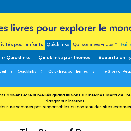
es livres pour explorer le mon
ivités pour enfants
Quicklinks
Qui sommes-nous ?
Fait
ir Quicklinks
Quicklinks par thèmes
Sécurité en li
ueil
Quicklinks
Quicklinks par thèmes
The Story of Peg
ts doivent être surveillés quand ils vont sur Internet. Merci de li
danger sur Internet.
Nous ne sommes pas responsables du contenu des sites externes