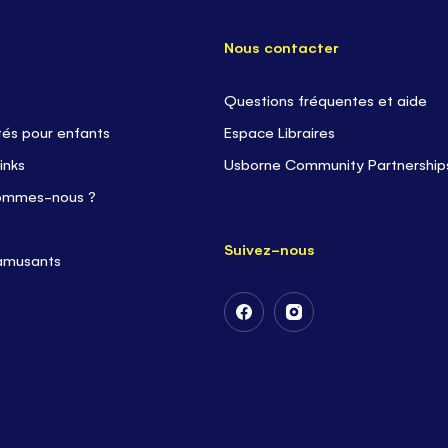
Nous contacter
Questions fréquentes et aide
tés pour enfants
Espace Libraires
inks
Usborne Community Partnership
ommes-nous ?
Suivez-nous
 amusants
Suivez-
Suivez-
nous
nous
sur
sur
Facebook
Instagram