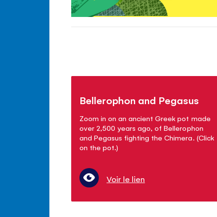
Bellerophon and Pegasus
Zoom in on an ancient Greek pot made
over 2,500 years ago, of Bellerophon
and Pegasus fighting the Chimera. (Click
on the pot.)
Voir le lien