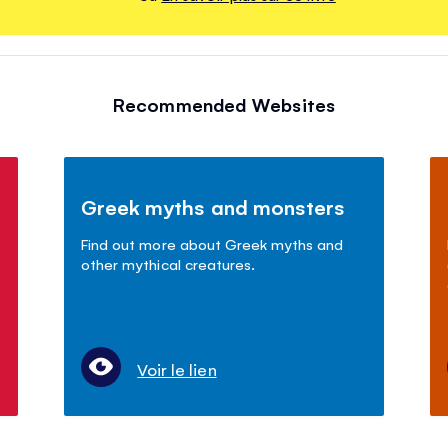
Recommended Websites
Greek myths and monsters
Find out more about Greek myths and
other mythical creatures.
Voir le lien