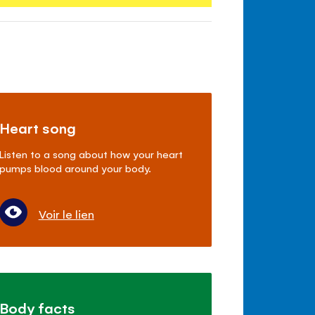
Heart song
Listen to a song about how your heart
pumps blood around your body.
Voir le lien
Body facts