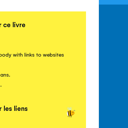
 ce livre
body with links to websites
gans.
.
 les liens