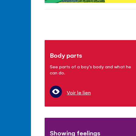
Body parts
See parts of a boy's body and what he
can do.
Voir le lien
Showing feelings