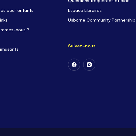
Questions fréquentes et aide
tés pour enfants
Espace Libraires
inks
Usborne Community Partnership
ommes-nous ?
Suivez-nous
 amusants
Suivez-
Suivez-
nous
nous
sur
sur
Facebook
Instagram