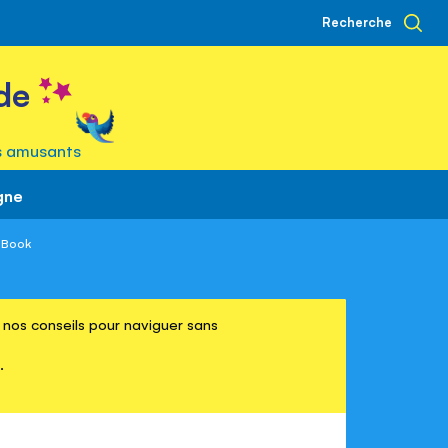
Recherche
de
s amusants
gne
y Book
re nos conseils pour naviguer sans
.