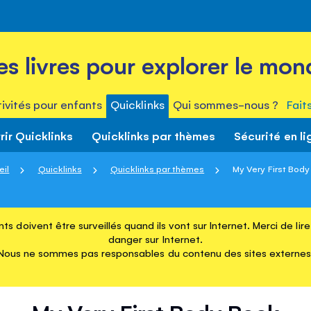
es livres pour explorer le mon
ivités pour enfants
Quicklinks
Qui sommes-nous ?
Fait
ir Quicklinks
Quicklinks par thèmes
Sécurité en li
eil
Quicklinks
Quicklinks par thèmes
My Very First Bod
ts doivent être surveillés quand ils vont sur Internet. Merci de li
danger sur Internet.
Nous ne sommes pas responsables du contenu des sites externes