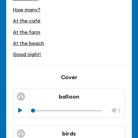
How many?
At the café
At the farm
At the beach
Good night!
Cover
balloon
Modif
Play
le
Mode
volu
Ferm
silencieux
le
birds
contr