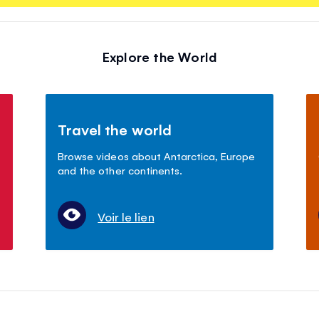
Explore the World
Travel the world
Browse videos about Antarctica, Europe
and the other continents.
Voir le lien