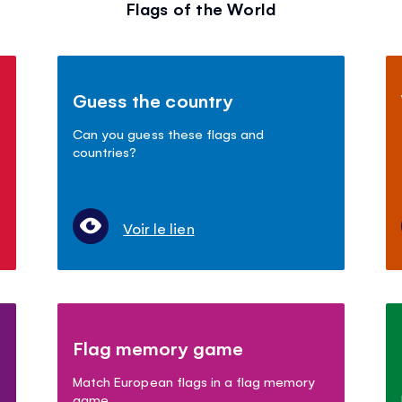
Flags of the World
Guess the country
Can you guess these flags and
countries?
Voir le lien
Flag memory game
Match European flags in a flag memory
game.