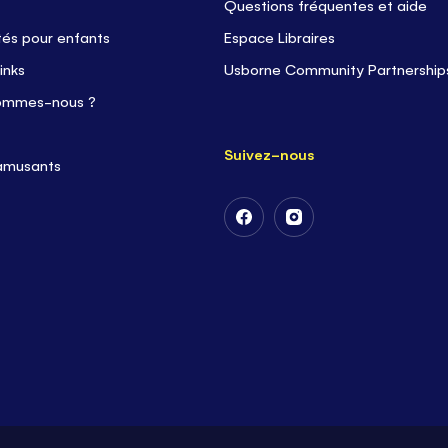
Questions fréquentes et aide
tés pour enfants
Espace Libraires
inks
Usborne Community Partnership
ommes-nous ?
Suivez-nous
 amusants
Suivez-
Suivez-
nous
nous
sur
sur
Facebook
Instagram