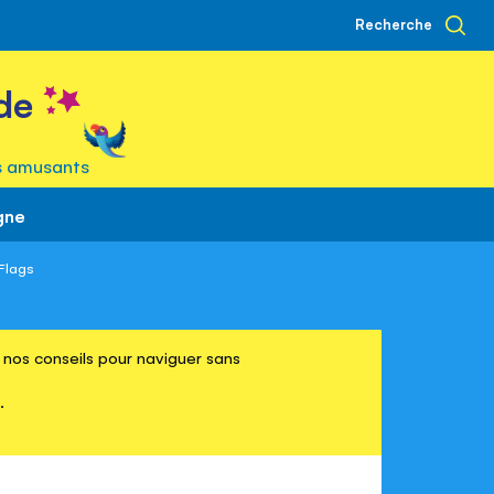
Recherche
de
s amusants
gne
 Flags
re nos conseils pour naviguer sans
.