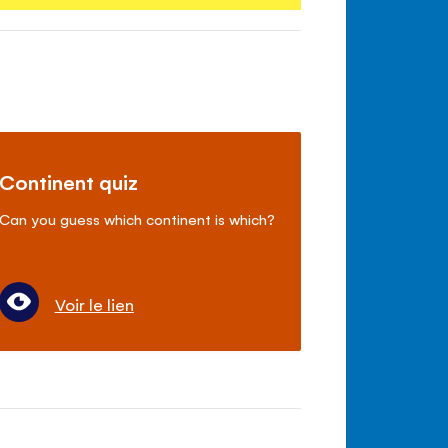
Continent quiz
Can you guess which continent is which?
Voir le lien