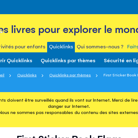
es livres pour explorer le mon
ivités pour enfants
Quicklinks
Qui sommes-nous ?
Fait
ir Quicklinks
Quicklinks par thèmes
Sécurité en li
eil
Quicklinks
Quicklinks par thèmes
First Sticker Book
ts doivent être surveillés quand ils vont sur Internet. Merci de li
danger sur Internet.
Nous ne sommes pas responsables du contenu des sites externes