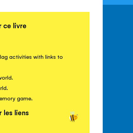
 ce livre
ag activities with links to
world.
rld.
memory game.
 les liens