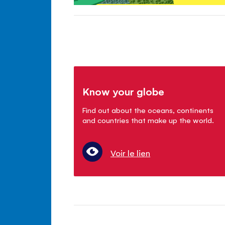
Know your globe
Find out about the oceans, continents
and countries that make up the world.
Voir le lien