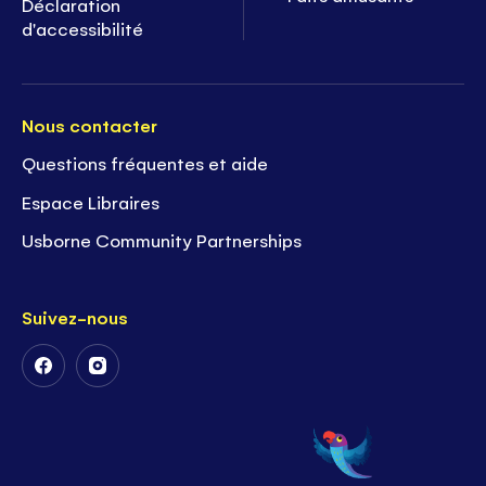
Déclaration
d'accessibilité
Nous contacter
Questions fréquentes et aide
Espace Libraires
Usborne Community Partnerships
Suivez-nous
Suivez-
Suivez-
nous
nous
sur
sur
Facebook
Instagram