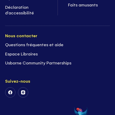
Faits amusants
Déclaration
d'accessibilité
Nous contacter
Questions fréquentes et aide
Espace Libraires
Usborne Community Partnerships
Suivez-nous
Suivez-
Suivez-
nous
nous
sur
sur
Facebook
Instagram