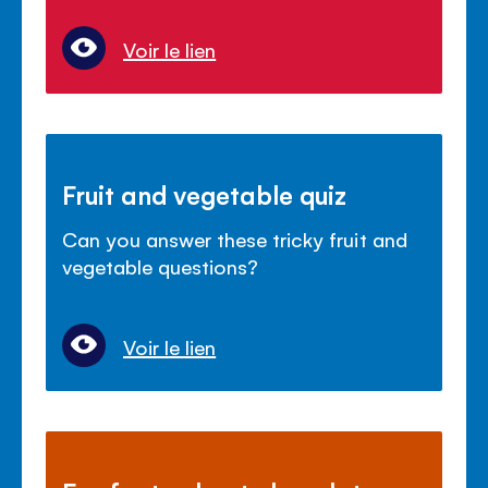
Voir le lien
Fruit and vegetable quiz
Can you answer these tricky fruit and
vegetable questions?
Voir le lien