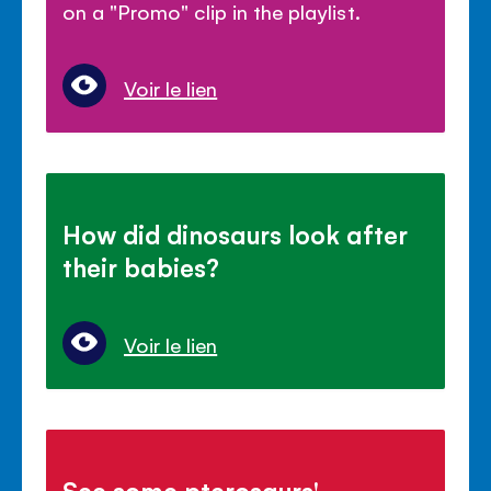
on a "Promo" clip in the playlist.
Voir le lien
How did dinosaurs look after
their babies?
Voir le lien
See some pterosaurs'