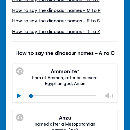
How to say the dinosaur names - M to P
How to say the dinosaur names - R to S
How to say the dinosaur names - T to Z
How to say the dinosaur names - A to C
Ammonite*
horn of Ammon, after an ancient
Egyptian god, Amun
Modif
Play
le
Mode
volu
Ferm
silencieux
le
Anzu
contr
named after a Mesopotamian
du
demon, Anzû