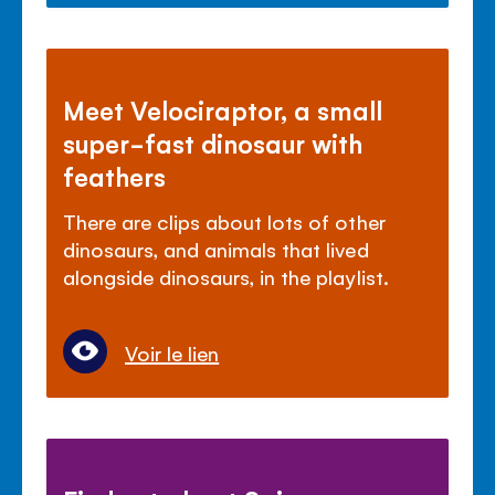
Meet Velociraptor, a small
super-fast dinosaur with
feathers
There are clips about lots of other
dinosaurs, and animals that lived
alongside dinosaurs, in the playlist.
Voir le lien