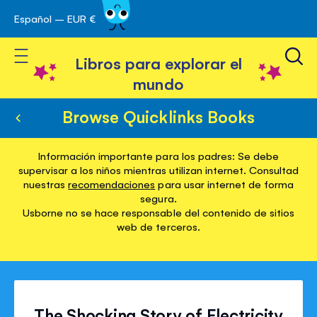
Español – EUR €
Ir
 navegación
al
Toggle Nav
contenido
Libros para explorar el
mundo
Browse Quicklinks Books
Información importante para los padres: Se debe
supervisar a los niños mientras utilizan internet. Consultad
nuestras
recomendaciones
para usar internet de forma
segura.
Usborne no se hace responsable del contenido de sitios
web de terceros.
The Shocking Story of Electricity