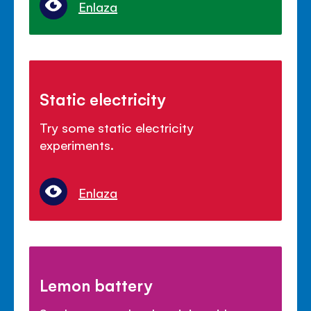
Enlaza
Static electricity
Try some static electricity
experiments.
Enlaza
Lemon battery