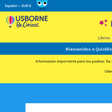
Español – EUR €
Ir
al
contenido
Libros
Bienvenidos a Quickli
Información importante para los padres: Se d
Inicio
Usbo