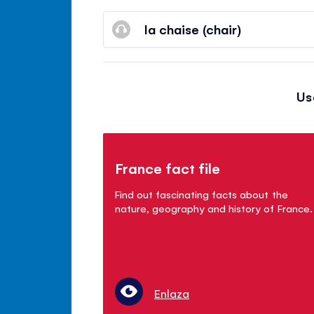
la chaise (chair)
Us
France fact file
Find out fascinating facts about the
nature, geography and history of France.
Enlaza