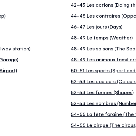
42-43 Les actions (Doing th
op)
44-45 Les contraires (Oppo
46-47 Les jours (Days)
48-49 Le temps (Weather)
lway station)
48-49 Les saisons (The Sea
(Garage)
48-49 Les animaux familiers
Airport)
50-51 Les sports (Sport and
52-53 Les couleurs (Colours
52-53 Les formes (Shapes)
52-53 Les nombres (Number
54-55 La fête foraine (The 
54-55 Le cirque (The circus