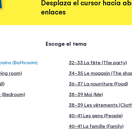
Desplaza el cursor hacia ab
enlaces
Escoge el tema
 bains (Bathroom)
32-33 La fête (The party)
ving room)
34-35 Le magasin (The sho
l)
36-37 La nourriture (Food)
e (Bedroom)
38-39 Moi (Me)
38-39 Les vêtements (Clot
40-41 Les gens (People)
40-41 La famille (Family)