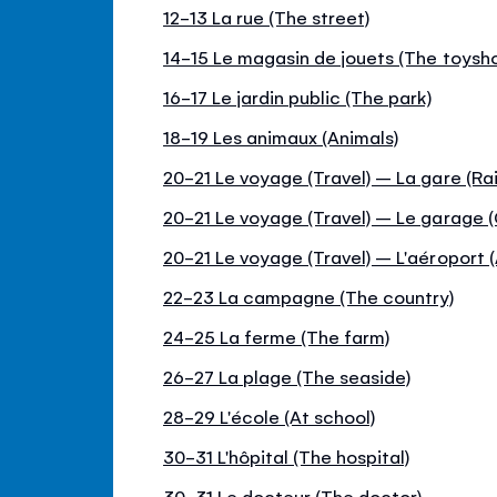
12-13 La rue (The street)
14-15 Le magasin de jouets (The toysh
16-17 Le jardin public (The park)
18-19 Les animaux (Animals)
20-21 Le voyage (Travel) – La gare (Rai
20-21 Le voyage (Travel) – Le garage 
20-21 Le voyage (Travel) – L'aéroport (
22-23 La campagne (The country)
24-25 La ferme (The farm)
26-27 La plage (The seaside)
28-29 L'école (At school)
30-31 L'hôpital (The hospital)
30-31 Le docteur (The doctor)