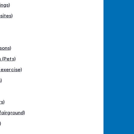
ings)
sites)
sons)
 (Pets)
 exercise)
)
s)
fairground)
)