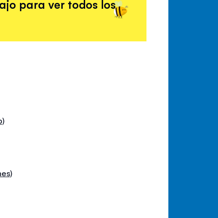
ajo para ver todos los
p)
hes)