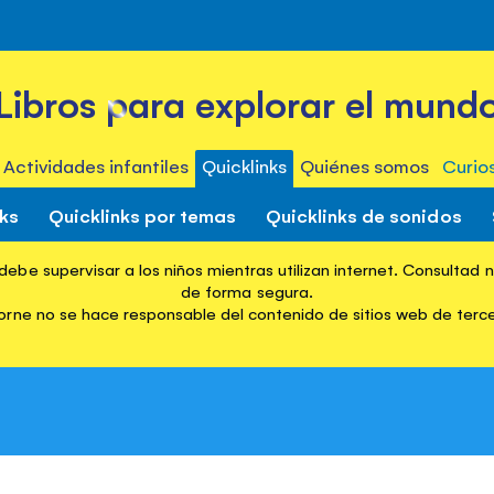
Libros para explorar el mund
Actividades infantiles
Quicklinks
Quiénes somos
Curio
nks
Quicklinks por temas
Quicklinks de sonidos
ebe supervisar a los niños mientras utilizan internet. Consultad 
Quicklinks
Browse Quicklinks Books
First 1000 Words in
de forma segura.
rne no se hace responsable del contenido de sitios web de terc