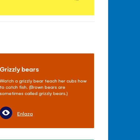
Grizzly bears
Watch a grizzly bear teach her cubs how
to catch fish. (Brown bears are
sometimes called grizzly bears.)
Enlaza