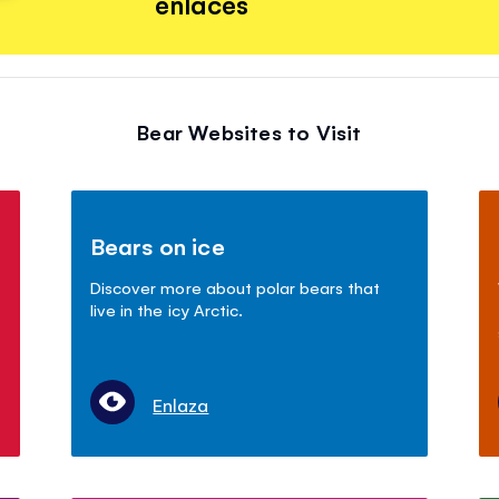
enlaces
Bear Websites to Visit
Bears on ice
Discover more about polar bears that
live in the icy Arctic.
Enlaza