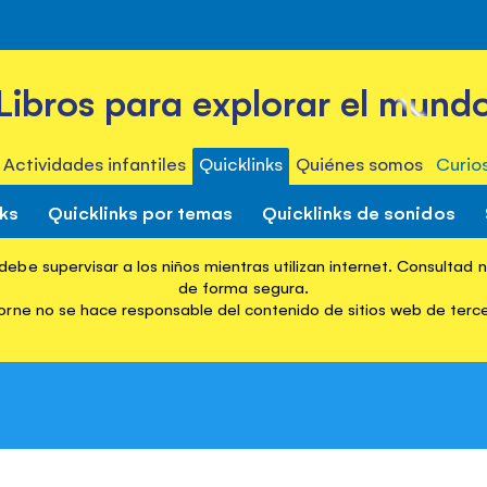
Libros para explorar el mund
Actividades infantiles
Quicklinks
Quiénes somos
Curio
nks
Quicklinks por temas
Quicklinks de sonidos
ebe supervisar a los niños mientras utilizan internet. Consultad 
Inicio
Quicklinks
Browse Quicklinks Books
Bears
de forma segura.
rne no se hace responsable del contenido de sitios web de terc