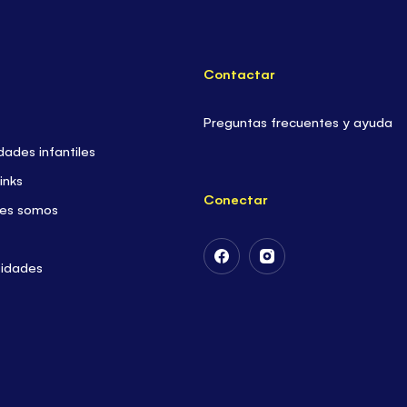
Contactar
Preguntas frecuentes y ayuda
dades infantiles
inks
Conectar
es somos
Follow
Follow
sidades
Us
Us
on
on
Facebook
Instagram