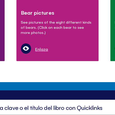
Bear pictures
See pictures of the eight different kinds
of bears. (Click on each bear to see
more photos.)
Enlaza