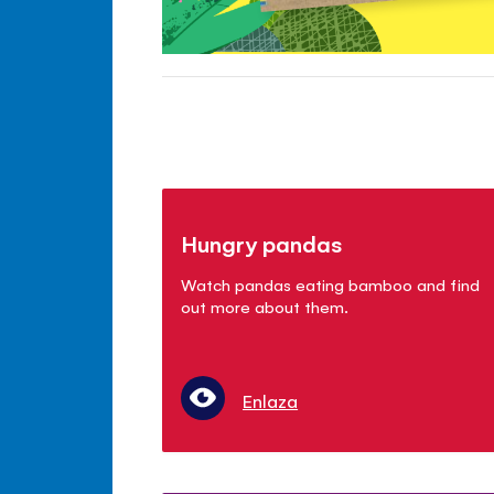
Hungry pandas
Watch pandas eating bamboo and find
out more about them.
Enlaza