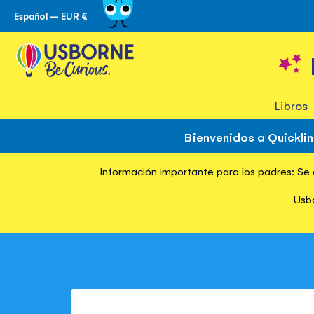
Español – EUR €
Ir
al
contenido
Libros
Bienvenidos a Quickli
Información importante para los padres: Se d
Usbo