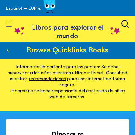
Español – EUR €
Ir
 navegación
al
Toggle Nav
contenido
Libros para explorar el
mundo
Browse Quicklinks Books
Información importante para los padres: Se debe
supervisar a los niños mientras utilizan internet. Consultad
nuestras
recomendaciones
para usar internet de forma
segura.
Usborne no se hace responsable del contenido de sitios
web de terceros.
Dinosaurs