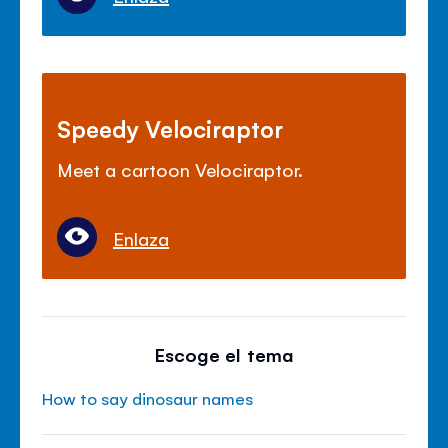
Speedy Velociraptor
Meet a cartoon Velociraptor.
Enlaza
Escoge el tema
How to say dinosaur names