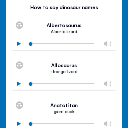
How to say dinosaur names
Albertosaurus
Alberta lizard
Ajust
Play
volu
Silenciar
Cerr
contr
Allosaurus
de
strange lizard
volu
Ajust
Play
volu
Silenciar
Cerr
contr
Anatotitan
de
giant duck
volu
Ajust
Play