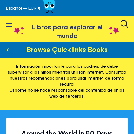
Español – EUR €
Ir
 navegación
al
Toggle Nav
contenido
Libros para explorar el
mundo
Browse Quicklinks Books
Información importante para los padres: Se debe
supervisar a los niños mientras utilizan internet. Consultad
nuestras
recomendaciones
para usar internet de forma
segura.
Usborne no se hace responsable del contenido de sitios
web de terceros.
Around the World in 80 Days