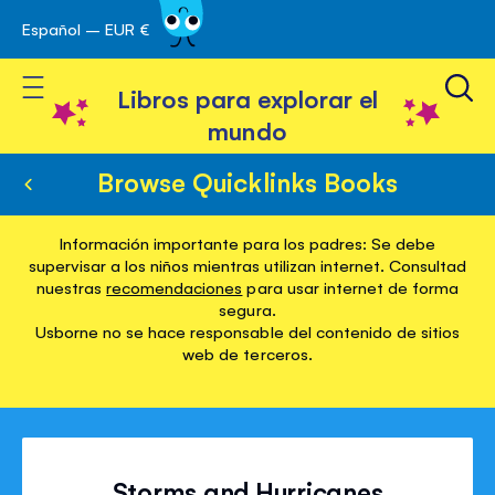
Español – EUR €
Ir
 navegación
al
Toggle Nav
contenido
Libros para explorar el
mundo
Browse Quicklinks Books
Información importante para los padres: Se debe
supervisar a los niños mientras utilizan internet. Consultad
nuestras
recomendaciones
para usar internet de forma
segura.
Usborne no se hace responsable del contenido de sitios
web de terceros.
Storms and Hurricanes