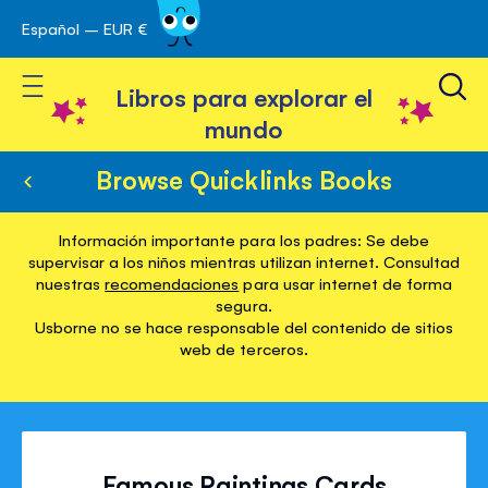
Español – EUR €
Ir
 navegación
al
Toggle Nav
contenido
Libros para explorar el
mundo
Browse Quicklinks Books
Información importante para los padres: Se debe
supervisar a los niños mientras utilizan internet. Consultad
nuestras
recomendaciones
para usar internet de forma
segura.
Usborne no se hace responsable del contenido de sitios
web de terceros.
Famous Paintings Cards