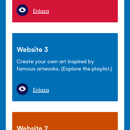
Enlaza
Website 3
Create your own art inspired by
famous artworks. (Explore the playlist.)
Enlaza
Website 2