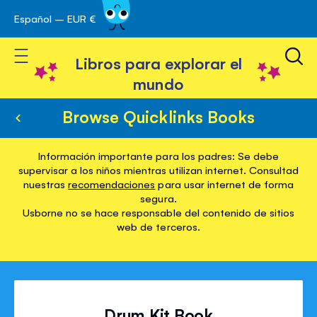
Español – EUR €
Ir
 navegación
al
Toggle Nav
contenido
Libros para explorar el
mundo
Browse Quicklinks Books
Información importante para los padres: Se debe
supervisar a los niños mientras utilizan internet. Consultad
nuestras
recomendaciones
para usar internet de forma
segura.
Usborne no se hace responsable del contenido de sitios
web de terceros.
Drum Kit Book