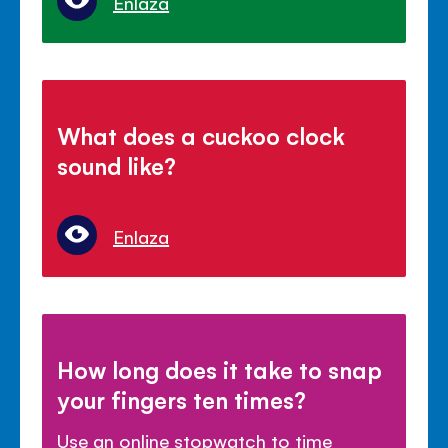
Enlaza
What does a cuckoo clock
sound like?
Enlaza
How long does it take to snap
your fingers ten times?
Use an online stopwatch to time