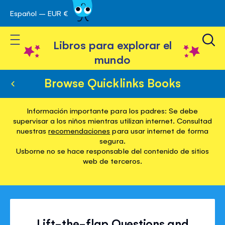
Español – EUR €
Ir
 navegación
al
Toggle Nav
contenido
Libros para explorar el
mundo
Browse Quicklinks Books
Información importante para los padres: Se debe
supervisar a los niños mientras utilizan internet. Consultad
nuestras
recomendaciones
para usar internet de forma
segura.
Usborne no se hace responsable del contenido de sitios
web de terceros.
Lift-the-flap Questions and