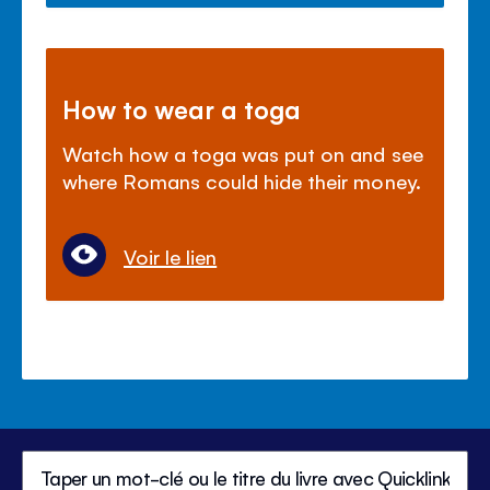
How to wear a toga
Watch how a toga was put on and see
where Romans could hide their money.
Voir le lien