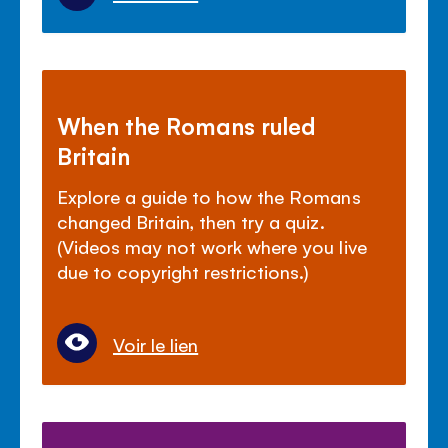
When the Romans ruled
Britain
Explore a guide to how the Romans
changed Britain, then try a quiz.
(Videos may not work where you live
due to copyright restrictions.)
Voir le lien