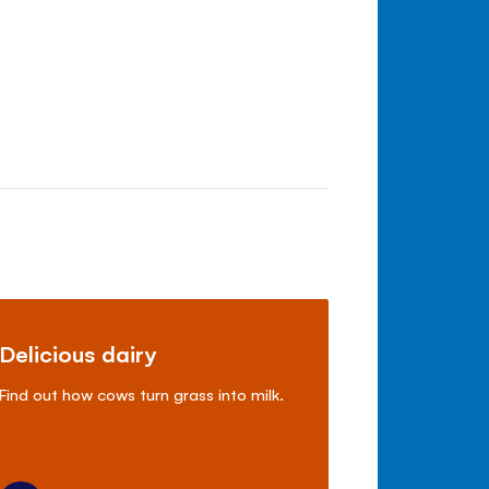
Delicious dairy
Find out how cows turn grass into milk.