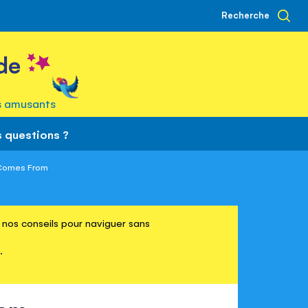
Recherche
de
s amusants
 questions ?
 Comes From
re nos conseils pour naviguer sans
.