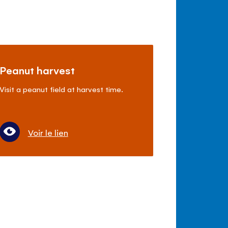
Peanut harvest
Visit a peanut field at harvest time.
Voir le lien