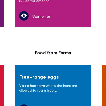
in Central America.
Voir le lien
Food from Farms
Free-range eggs
Visit a hen farm where the hens are
allowed to roam freely.