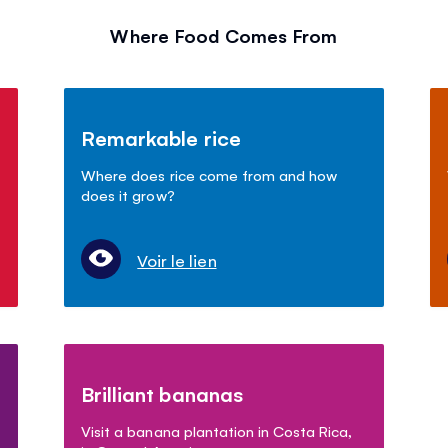
Where Food Comes From
Remarkable rice
Where does rice come from and how
does it grow?
Voir le lien
Brilliant bananas
Visit a banana plantation in Costa Rica,