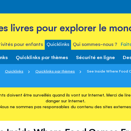
es livres pour explorer le mon
ivités pour enfants
Quicklinks
Qui sommes-nous ?
Fait
inks
Quicklinks par thèmes
Sécurité en ligne
Des
Quicklinks
Quicklinks par thèmes
See Inside Where Food
ts doivent être surveillés quand ils vont sur Internet. Merci de li
danger sur Internet.
Nous ne sommes pas responsables du contenu des sites externes