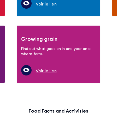
Voir le lien
Growing grain
Find out what goes on in one year on a
wheat farm.
Voir le lien
Food Facts and Activities