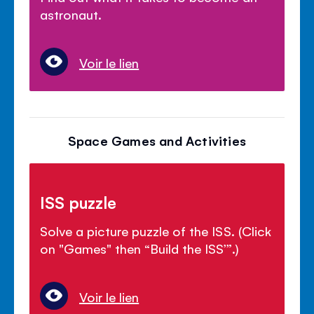
astronaut.
Voir le lien
Space Games and Activities
ISS puzzle
Solve a picture puzzle of the ISS. (Click
on "Games" then “Build the ISS’”.)
Voir le lien