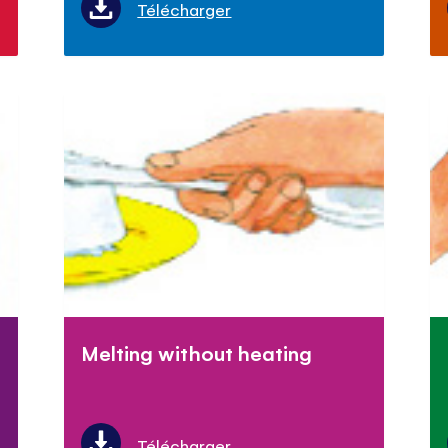
Télécharger
Melting without heating
Télécharger