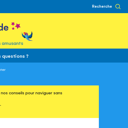
Recherche
de
s amusants
 questions ?
ter
re nos conseils pour naviguer sans
.