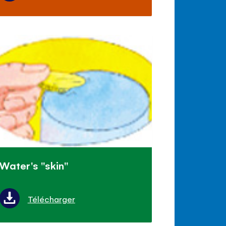
Water's "skin"
Télécharger