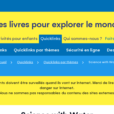
es livres pour explorer le mon
ivités pour enfants
Quicklinks
Qui sommes-nous ?
Fait
inks
Quicklinks par thèmes
Sécurité en ligne
Des
cueil
Quicklinks
Quicklinks par thèmes
Science with Wa
ts doivent être surveillés quand ils vont sur Internet. Merci de li
danger sur Internet.
Nous ne sommes pas responsables du contenu des sites externes