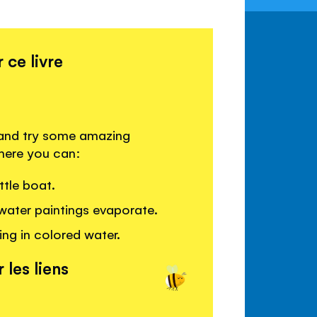
 ce livre
and try some amazing
where you can:
tle boat.
water paintings evaporate.
ng in colored water.
 les liens