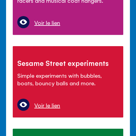
racers and musical coat hangers.
Voir le lien
Sesame Street experiments
Simple experiments with bubbles,
boats, bouncy balls and more.
Voir le lien