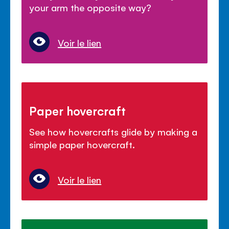
your arm the opposite way?
Voir le lien
Paper hovercraft
See how hovercrafts glide by making a
simple paper hovercraft.
Voir le lien