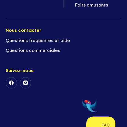
Faits amusants
Nous contacter
Questions fréquentes et aide
Questions commerciales
Suivez-nous
Suivez-
Suivez-
nous
nous
sur
sur
Facebook
Instagram