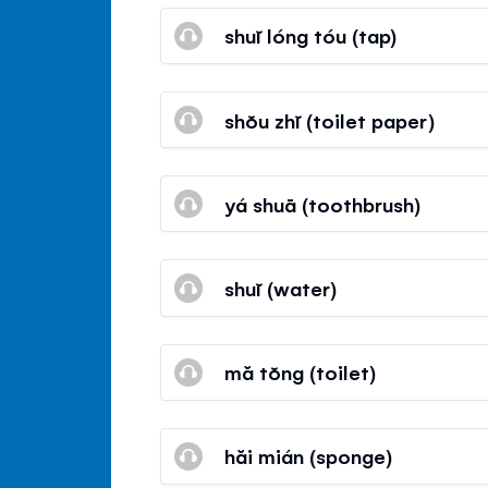
shuĭ lóng tóu (tap)
shŏu zhĭ (toilet paper)
yá shuā (toothbrush)
shuĭ (water)
mă tŏng (toilet)
hăi mián (sponge)