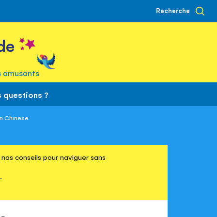
Recherche
de
s amusants
 questions ?
in Chinese
re nos conseils pour naviguer sans
.