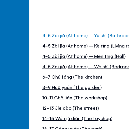
4-5 Zài jiā (At home) – Yù shì (Bathroo
4-5 Zài jiā (At home) – Kè tīng (Living 
4-5 Zài jiā (At home) – Mén tīng (Hall)
4-5 Zài jiā (At home) – Wò shì (Bedroo
6-7 Chú fáng (The kitchen)
8-9 Huā yuán (The garden)
10-11 Chē jiān (The workshop)
12-13 Jiē dào (The street)
14-15 Wán jù diàn (The toyshop)
16-17 Gōng yuán (The park)