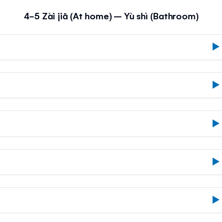
4-5 Zài jiā (At home) – Yù shì (Bathroom)