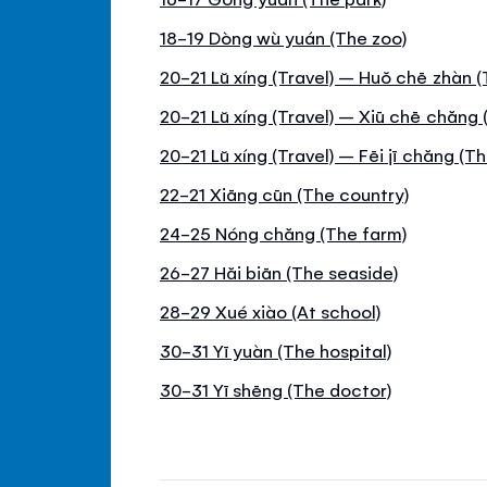
18-19 Dòng wù yuán (The zoo)
20-21 Lŭ xíng (Travel) – Huŏ chē zhàn (
20-21 Lŭ xíng (Travel) – Xiū chē chăng
20-21 Lŭ xíng (Travel) – Fēi jī chăng (Th
22-21 Xiāng cūn (The country)
24-25 Nóng chăng (The farm)
26-27 Hăi biān (The seaside)
28-29 Xué xiào (At school)
30-31 Yī yuàn (The hospital)
30-31 Yī shēng (The doctor)