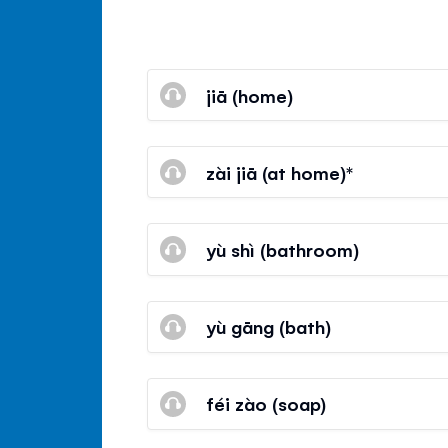
jiā (home)
zài jiā (at home)*
yù shì (bathroom)
yù gāng (bath)
féi zào (soap)