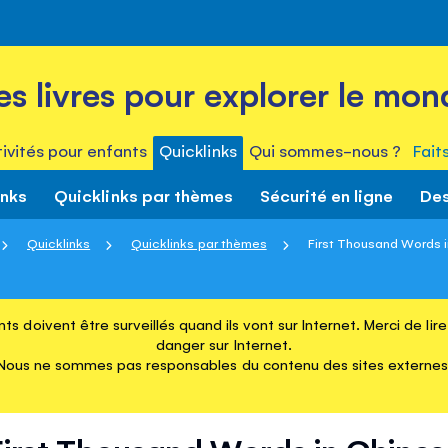
es livres pour explorer le mon
ivités pour enfants
Quicklinks
Qui sommes-nous ?
Fait
inks
Quicklinks par thèmes
Sécurité en ligne
Des
Quicklinks
Quicklinks par thèmes
First Thousand Words 
ts doivent être surveillés quand ils vont sur Internet. Merci de li
danger sur Internet.
Nous ne sommes pas responsables du contenu des sites externes