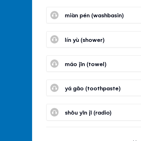
miàn pén (washbasin)
lín yù (shower)
máo jīn (towel)
yá gāo (toothpaste)
shōu yīn jī (radio)