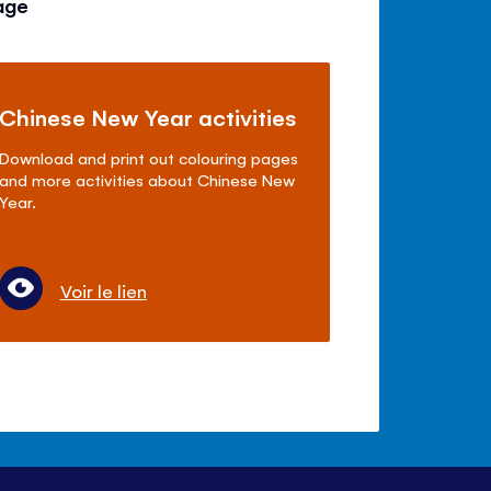
age
du
volume
Chinese New Year activities
Download and print out colouring pages
and more activities about Chinese New
Year.
Voir le lien