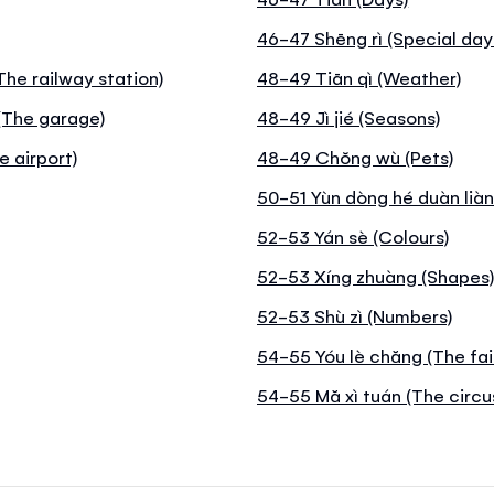
46-47 Shēng rì (Special day
The railway station)
48-49 Tiān qì (Weather)
 (The garage)
48-49 Jì jié (Seasons)
e airport)
48-49 Chŏng wù (Pets)
50-51 Yùn dòng hé duàn liàn
52-53 Yán sè (Colours)
52-53 Xíng zhuàng (Shapes
52-53 Shù zì (Numbers)
54-55 Yóu lè chăng (The fai
54-55 Mă xì tuán (The circu