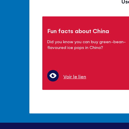
Us
Fun facts about China
Did you know you can
buy
green-bean-
flavoured ice pops
in China?
Voir le lien