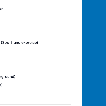
s)
 (Sport and exercise)
)
rground)
s)