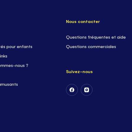
Nous contacter
Questions fréquentes et aide
tés pour enfants
Questions commerciales
inks
ommes-nous ?
Suivez-nous
 amusants
Suivez-
Suivez-
nous
nous
sur
sur
Facebook
Instagram