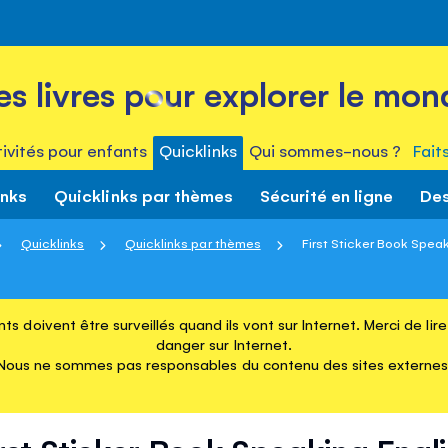
es livres pour explorer le mon
ivités pour enfants
Quicklinks
Qui sommes-nous ?
Fait
inks
Quicklinks par thèmes
Sécurité en ligne
Des
Quicklinks
Quicklinks par thèmes
First Sticker Book Speak
ts doivent être surveillés quand ils vont sur Internet. Merci de li
danger sur Internet.
Nous ne sommes pas responsables du contenu des sites externes