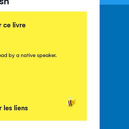
ish
 ce livre
read by a native speaker.
 les liens