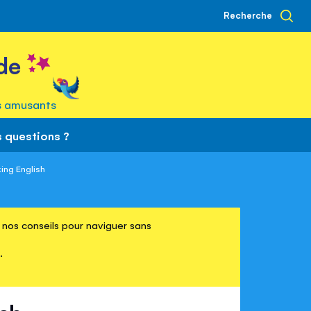
Recherche
de
s amusants
 questions ?
ing English
re nos conseils pour naviguer sans
.