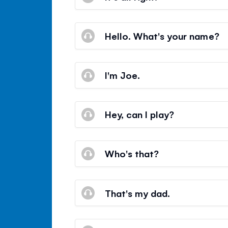
Hello. What's your name?
I'm Joe.
Hey, can I play?
Who's that?
That's my dad.