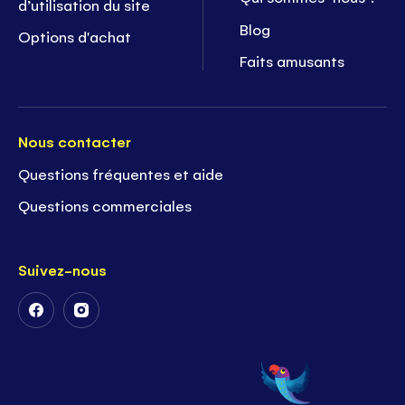
d’utilisation du site
Blog
Options d'achat
Faits amusants
Nous contacter
Questions fréquentes et aide
Questions commerciales
Suivez-nous
Suivez-
Suivez-
nous
nous
sur
sur
Facebook
Instagram