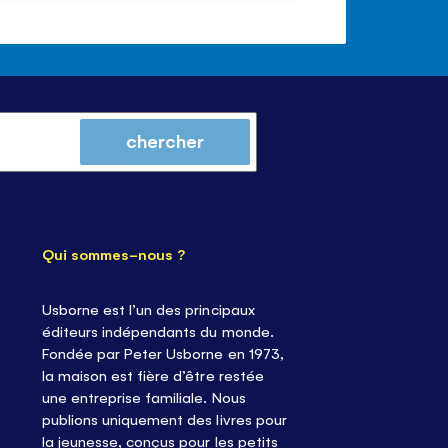
du
Mode
volume
Fermer
volume
silencieux
le
contrôle
du
volume
chercher
Qui sommes-nous ?
Usborne est l’un des principaux
éditeurs indépendants du monde.
Fondée par Peter Usborne en 1973,
la maison est fière d’être restée
une entreprise familiale. Nous
publions uniquement des livres pour
la jeunesse, conçus pour les petits