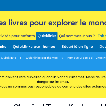
es livres pour explorer le mon
ivités pour enfants
Quicklinks
Qui sommes-nous ?
Fait
inks
Quicklinks par thèmes
Sécurité en ligne
Des
Quicklinks
Quicklinks par thèmes
Famous Classical Tunes 
ts doivent être surveillés quand ils vont sur Internet. Merci de li
danger sur Internet.
Nous ne sommes pas responsables du contenu des sites externes