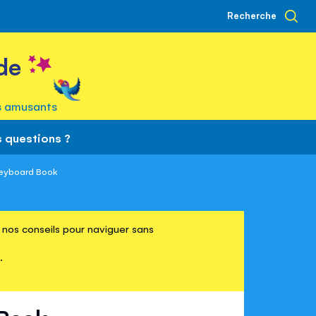
Recherche
de
s amusants
 questions ?
Keyboard Book
re nos conseils pour naviguer sans
.