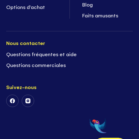
Blog
Options d'achat
Faits amusants
Nous contacter
Questions fréquentes et aide
Questions commerciales
Suivez-nous
Suivez-
Suivez-
nous
nous
sur
sur
Facebook
Instagram